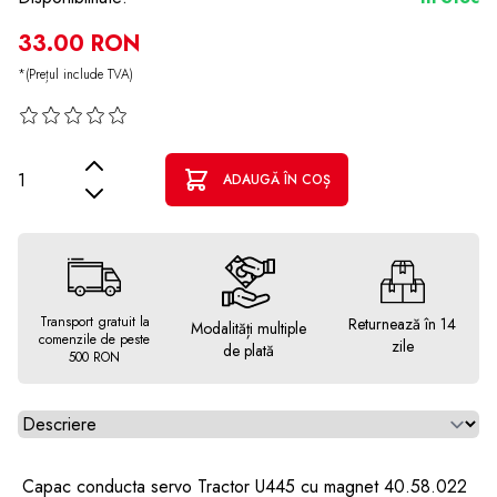
33.00 RON
*(Prețul include TVA)
Cantitate
ADAUGĂ ÎN COȘ
Transport gratuit la
Returnează în 14
Modalități multiple
comenzile de peste
zile
de plată
500 RON
Alegeti tab
Capac conducta servo Tractor U445 cu magnet 40.58.022