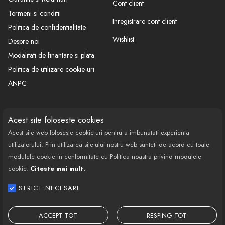
Cont client
Termeni si conditii
Inregistrare cont client
Politica de confidentialitate
Wishlist
Despre noi
Modalitati de finantare si plata
Politica de utilizare cookie-uri
ANPC
CONTACT
SOCIAL
Acest site foloseste cookies
Acest site web foloseste cookie-uri pentru a imbunatati experienta
Call Center: 0377 100 941
utilizatorului. Prin utilizarea site-ului nostru web sunteti de acord cu toate
Program de lucru: Luni-Vineri
modulele cookie in conformitate cu Politica noastra privind modulele
08:00 - 18:00
cookie.
Citeste mai mult.
Email: contact@bestautovest.ro
STRICT NECESARE
Copyright © 2022 E-AUTOPARTS EUROPA
SRL CUI: 32372789, Reg.Com.:
ACCEPT TOT
RESPING TOT
J02/1129/2013