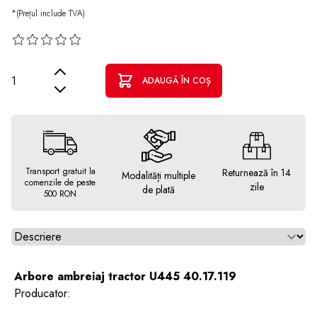
*(Prețul include TVA)
Cantitate
ADAUGĂ ÎN COȘ
Transport gratuit la
Returnează în 14
Modalități multiple
comenzile de peste
zile
de plată
500 RON
Alegeti tab
Arbore ambreiaj tractor U445 40.17.119
Producator: