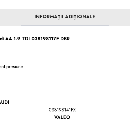
INFORMAȚII ADIȚIONALE
udi A4 1.9 TDI 038198117F DBR
ent presiune
UDI
038198141FX
VALEO
826508