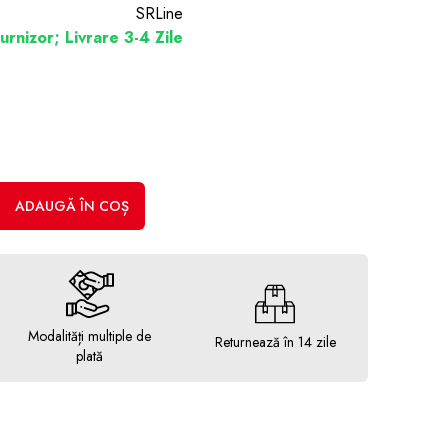
SRLine
urnizor; Livrare 3-4 Zile
ADAUGĂ ÎN COȘ
Modalități multiple de
Returnează în 14 zile
plată