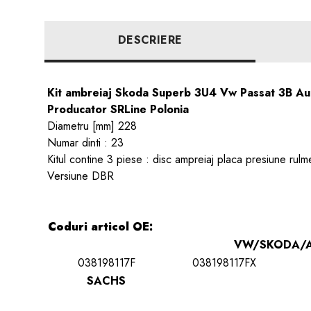
DESCRIERE
Kit ambreiaj Skoda Superb 3U4 Vw Passat 3B A
Producator SRLine Polonia
Diametru [mm] 228
Numar dinti : 23
Kitul contine 3 piese : disc ampreiaj placa presiune rulm
Versiune DBR
Coduri articol OE:
VW/SKODA/A
038198117F
038198117FX
SACHS
3000844701