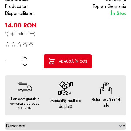
Producător:
Topran Germania
Disponibilitate:
În Stoc
14.00 RON
*(Prețul include TVA)
Cantitate
ADAUGĂ ÎN COȘ
Transport gratuit la
Returnează în 14
Modalități multiple
comenzile de peste
zile
de plată
500 RON
Alegeti tab