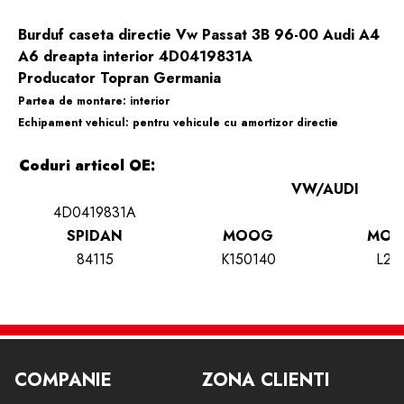
Burduf caseta directie Vw Passat 3B 96-00 Audi A4
A6 dreapta interior 4D0419831A
Producator Topran Germania
Partea de montare: interior
Echipament vehicul: pentru vehicule cu amortizor directie
Coduri articol OE:
VW/AUDI
4D0419831A
SPIDAN
MOOG
MON
84115
K150140
L29
Compatibilitati produs
Producator
Model
Versiune
Motor
Mentini
Passat 96-00
3B2
toate
VW
Passat
COMPANIE
ZONA CLIENTI
3B5
toate
Variant 96-00