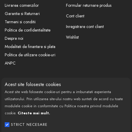
Audi A4
8D5
toate
Livrarea comenzilor
Formular returnare produs
F:->4D-X-
Garantie si Returnari
Audi A8
4D2
toate
Cont client
004999
Termeni si conditii
AUDI
Audi A4
8D2
Inregistrare cont client
toate
Politica de confidentialitate
Audi A6
4B2
toate
Wishlist
Despre noi
Audi A6
4B5
toate
Modalitati de finantare si plata
Politica de utilizare cookie-uri
ANPC
CONTACT
SOCIAL
Acest site foloseste cookies
Acest site web foloseste cookie-uri pentru a imbunatati experienta
Call Center: 0377 100 941
utilizatorului. Prin utilizarea site-ului nostru web sunteti de acord cu toate
Program de lucru: Luni-Vineri
modulele cookie in conformitate cu Politica noastra privind modulele
08:00 - 18:00
cookie.
Citeste mai mult.
Email: contact@bestautovest.ro
STRICT NECESARE