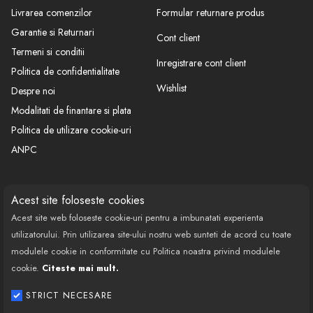
MAPCO
OCAP
ORIGINAL
Livrarea comenzilor
Formular returnare produs
17776 17842
1211349
373
Garantie si Returnari
Cont client
SPIDAN
Termeni si conditii
83888
Inregistrare cont client
Politica de confidentialitate
Wishlist
Despre noi
Compatibilitati produs
Modalitati de finantare si plata
An
Producator
Model
Versiune
Motor
Mentiu
Politica de utilizare cookie-uri
fabricatie
ANPC
pentru modele fara servodirectie
Fox
5Z1A
2003->
toate
1998-
ANY
CONTACT
SOCIAL
Lupo
6E 6X
Acest site foloseste cookies
2005
AYZ
Acest site web foloseste cookie-uri pentru a imbunatati experienta
Polo
9N3
2001->
toate
Call Center: 0377 100 941
utilizatorului. Prin utilizarea site-ului nostru web sunteti de acord cu toate
Polo
9N1
2001->
toate
Program de lucru: Luni-Vineri
modulele cookie in conformitate cu Politica noastra privind modulele
pentru modelele cu servodirectie
08:00 - 18:00
cookie.
Citeste mai mult.
Vw
Fox
5Z1E
2003->
toate
PR:1N0
Email: contact@bestautovest.ro
1998-
ANY
STRICT NECESARE
Lupo
6E 6X
2005
AYZ