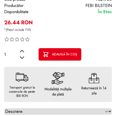
Producător:
FEBI BILSTEIN
Disponibilitate:
În Stoc
26.44 RON
*(Prețul include TVA)
Cantitate
ADAUGĂ ÎN COȘ
Transport gratuit la
Returnează în 14
Modalități multiple
comenzile de peste
zile
de plată
500 RON
Alegeti tab