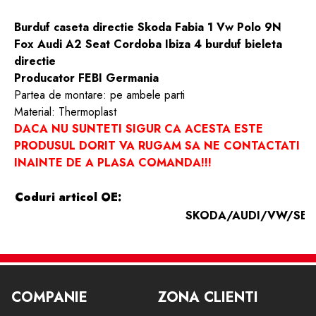
Burduf caseta directie Skoda Fabia 1 Vw Polo 9N
Fox Audi A2 Seat Cordoba Ibiza 4 burduf bieleta
directie
Producator FEBI Germania
Partea de montare: pe ambele parti
Material: Thermoplast
DACA NU SUNTETI SIGUR CA ACESTA ESTE
PRODUSUL DORIT VA RUGAM SA NE CONTACTATI
INAINTE DE A PLASA COMANDA!!!
Coduri articol OE:
SKODA/AUDI/VW/SEA
6E0 419 831
MOOG
VAICO
BI
K150187
V10-6223
7364 
FEBI BILSTEIN
JP GROUP
LEMFÃ
COMPANIE
ZONA CLIENTI
21700
9642
3023