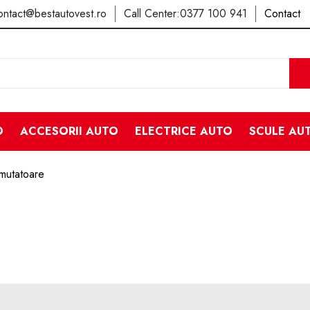
ontact@bestautovest.ro
Call Center:
0377 100 941
Contact
O
ACCESORII AUTO
ELECTRICE AUTO
SCULE AU
omutatoare