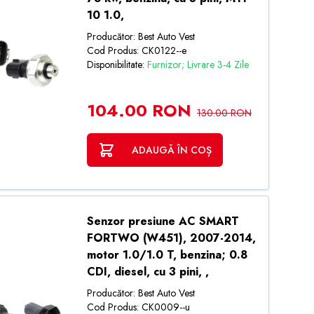
10 1.0,
Producător: Best Auto Vest
Cod Produs: CK0122--e
Disponibilitate:
Furnizor; Livrare 3-4 Zile
104.00 RON
130.00 RON
ADAUGĂ ÎN COȘ
Senzor presiune AC SMART
FORTWO (W451), 2007-2014,
motor 1.0/1.0 T, benzina; 0.8
CDI, diesel, cu 3 pini, ,
Producător: Best Auto Vest
Cod Produs: CK0009--u