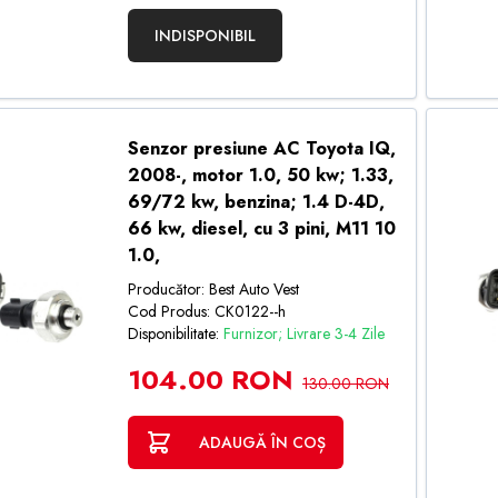
INDISPONIBIL
Senzor presiune AC Toyota IQ,
2008-, motor 1.0, 50 kw; 1.33,
69/72 kw, benzina; 1.4 D-4D,
66 kw, diesel, cu 3 pini, M11 10
1.0,
Producător: Best Auto Vest
Cod Produs: CK0122--h
Disponibilitate:
Furnizor; Livrare 3-4 Zile
104.00 RON
130.00 RON
ADAUGĂ ÎN COȘ