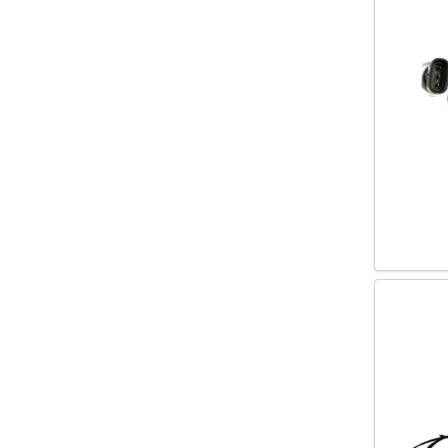
A8 (4H_) 2009-
ALHAMBRA (710) 2010-
ALHAMBRA (7V8 7V9) 1996-2010
ALTEA (5P1) 2004-
ALTEA XL (5P5 5P8) 2006-
AMAROK 2010-
ANTARA 2006-
AROSA (6H) 1997-2004
ASTRA F (56_ 57_) 1991-1998
ASTRA F CABRIOLET (53_B) 1993-
2001
ASTRA F VAN (55_) 1991-1999
ASTRA F COMBI (51_ 52_) 1991-