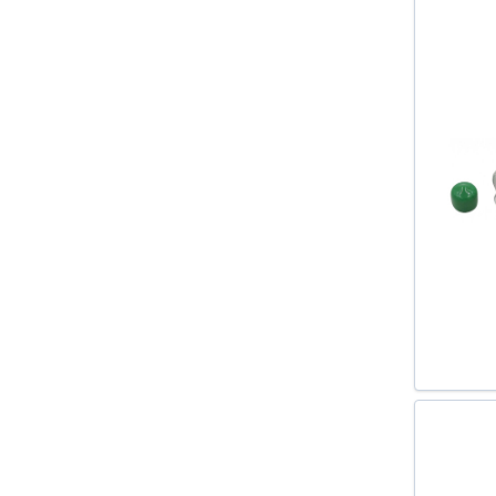
A3 (8L1) 1996-2003
A3 (8P1) 2003-2012
A3 SPORTBACK (8PA) 2004-
A4 (8E2 B6) 2000-2004
A4 (8EC B7) 2004-2008
A4 AVANT (8E5 B6) 2001-2004
A4 AVANT (8ED B7) 2004-2008
A5 SPORTBACK (8TA) 2009-
A6 (4B C5) 1997-2005
A6 (4F2 C6) 2004-2011
A6 AVANT (4B C5) 1997-2005
A6 AVANT (4F5 C6) 2005-2011
A7 SPORTBACK (4GA) 2010-