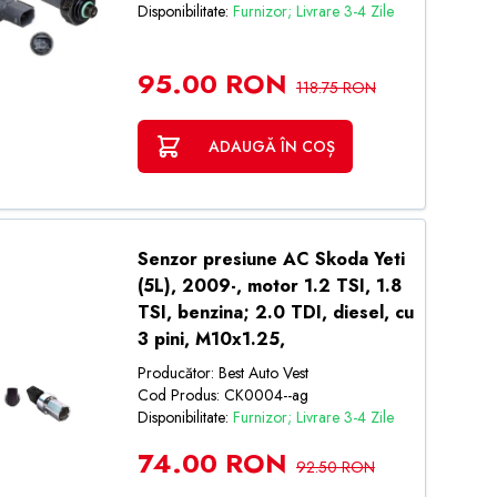
Disponibilitate:
Furnizor; Livrare 3-4 Zile
95.00 RON
118.75 RON
ADAUGĂ ÎN COȘ
Senzor presiune AC Skoda Yeti
(5L), 2009-, motor 1.2 TSI, 1.8
TSI, benzina; 2.0 TDI, diesel, cu
3 pini, M10x1.25,
Producător: Best Auto Vest
Cod Produs: CK0004--ag
Disponibilitate:
Furnizor; Livrare 3-4 Zile
74.00 RON
92.50 RON