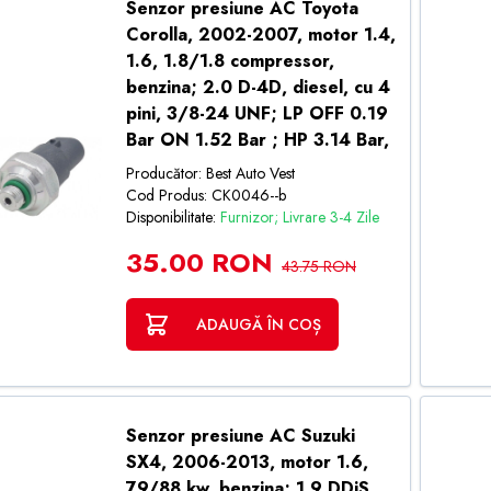
Senzor presiune AC Toyota
Corolla, 2002-2007, motor 1.4,
1.6, 1.8/1.8 compressor,
benzina; 2.0 D-4D, diesel, cu 4
pini, 3/8-24 UNF; LP OFF 0.19
Bar ON 1.52 Bar ; HP 3.14 Bar,
Producător: Best Auto Vest
Cod Produs: CK0046--b
Disponibilitate:
Furnizor; Livrare 3-4 Zile
35.00 RON
43.75 RON
ADAUGĂ ÎN COȘ
Senzor presiune AC Suzuki
SX4, 2006-2013, motor 1.6,
79/88 kw, benzina; 1.9 DDiS,