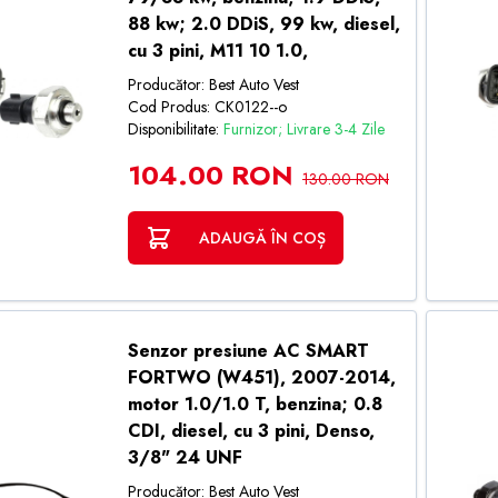
88 kw; 2.0 DDiS, 99 kw, diesel,
cu 3 pini, M11 10 1.0,
Producător: Best Auto Vest
Cod Produs: CK0122--o
Disponibilitate:
Furnizor; Livrare 3-4 Zile
104.00 RON
130.00 RON
ADAUGĂ ÎN COȘ
Senzor presiune AC SMART
FORTWO (W451), 2007-2014,
motor 1.0/1.0 T, benzina; 0.8
CDI, diesel, cu 3 pini, Denso,
3/8" 24 UNF
Producător: Best Auto Vest