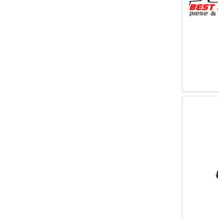
1998
ASTRA F HATCHBACK (53_ 54_
58_ 59_) 1991-1998
ASTRA G CABRIOLET 2001-2005
ASTRA G CAROSERIE (F70) 1999-
2005
ASTRA G COMBI (F35_) 1998-
2009
ASTRA G CUPE (F07_) 2000-2005
ASTRA G HATCHBACK (F48_
F08_) 1998-2009
ASTRA G LIMUZINA (F69_) 1998-
2009
AX (ZA-_) 1986-1998