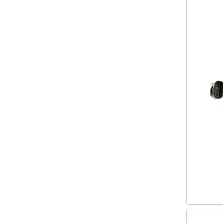
7 (E23) 1977-1986
7 (E32) 1986-1994
7 (E38) 1994-2001
8 (E31) 1990-1999
80 (8C B4) 1991-1994
80 AVANT (8C B4) 1991-1996
806 (221) 1994-2002
850 (LS) 1991-1997
850 COMBI (LW) 1992-1997
90 (89 89Q 8A B3) 1987-1991
A1 (8X1) 2010-
A2 (8Z0) 2000-2005