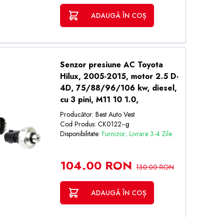
ADAUGĂ ÎN COȘ
Senzor presiune AC Toyota
Hilux, 2005-2015, motor 2.5 D-
4D, 75/88/96/106 kw, diesel,
cu 3 pini, M11 10 1.0,
Producător: Best Auto Vest
Cod Produs: CK0122--g
Disponibilitate:
Furnizor; Livrare 3-4 Zile
104.00 RON
130.00 RON
ADAUGĂ ÎN COȘ