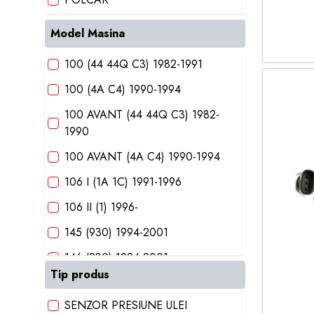
SKODA
Model Masina
SRLINE
100 (44 44Q C3) 1982-1991
TOPRAN GERMANIA
100 (4A C4) 1990-1994
VALEO
100 AVANT (44 44Q C3) 1982-
1990
100 AVANT (4A C4) 1990-1994
106 I (1A 1C) 1991-1996
106 II (1) 1996-
145 (930) 1994-2001
146 (930) 1994-2001
Tip produs
200 (44 44Q) 1983-1991
SENZOR PRESIUNE ULEI
3 (E30) 1982-1992