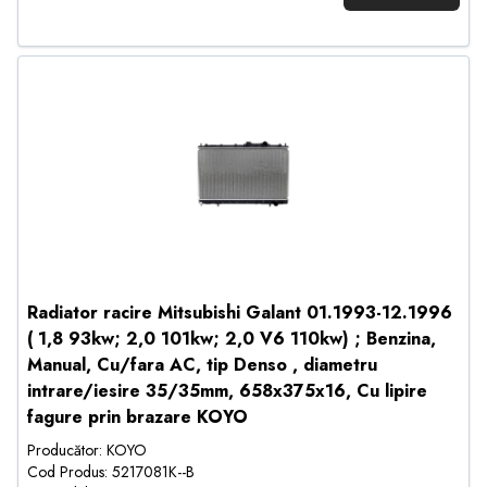
Radiator racire Mitsubishi Galant 01.1993-12.1996
( 1,8 93kw; 2,0 101kw; 2,0 V6 110kw) ; Benzina,
Manual, Cu/fara AC, tip Denso , diametru
intrare/iesire 35/35mm, 658x375x16, Cu lipire
fagure prin brazare KOYO
Producător: KOYO
Cod Produs: 5217081K--B