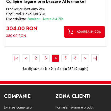
Cu lipire fagure prin brazare Aftermarket
Producător: Best Auto Vest
Cod Produs: 525008-3--A
Disponibilitate:
Furnizor; Livrare 3-4 Zile
304.00 RON
ADAUGĂ ÎN COȘ
380.00 RON
|<
<
2
3
4
5
6
>
>|
Se afișează de la 49 la 64 din 132 (9 pagini)
COMPANIE
ZONA CLIENTI
Livrarea comenzilor
Formular returnare produs