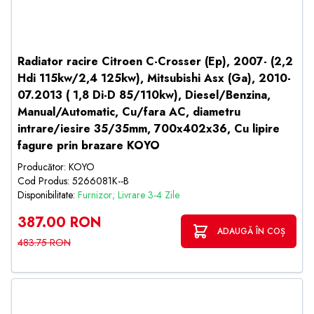
Radiator racire Citroen C-Crosser (Ep), 2007- (2,2
Hdi 115kw/2,4 125kw), Mitsubishi Asx (Ga), 2010-
07.2013 ( 1,8 Di-D 85/110kw), Diesel/Benzina,
Manual/Automatic, Cu/fara AC, diametru
intrare/iesire 35/35mm, 700x402x36, Cu lipire
fagure prin brazare KOYO
Producător: KOYO
Cod Produs: 5266081K--B
Disponibilitate:
Furnizor; Livrare 3-4 Zile
387.00 RON
ADAUGĂ ÎN COȘ
483.75 RON