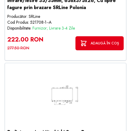
intrare/iesire 35/35mm, 658x375x26, Cu lipire
fagure prin brazare SRLine Polonia
Producător: SRLine
Cod Produs: 521708-1--A
Disponibilitate:
Furnizor; Livrare 3-4 Zile
222.00 RON
ADAUGĂ ÎN COȘ
277.50 RON