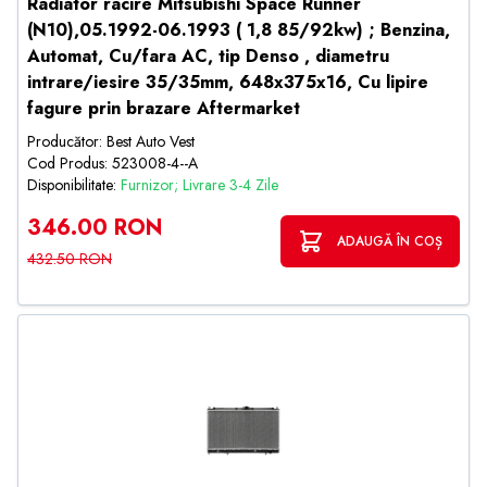
Radiator racire Mitsubishi Space Runner
(N10),05.1992-06.1993 ( 1,8 85/92kw) ; Benzina,
Automat, Cu/fara AC, tip Denso , diametru
intrare/iesire 35/35mm, 648x375x16, Cu lipire
fagure prin brazare Aftermarket
Producător: Best Auto Vest
Cod Produs: 523008-4--A
Disponibilitate:
Furnizor; Livrare 3-4 Zile
346.00 RON
ADAUGĂ ÎN COȘ
432.50 RON