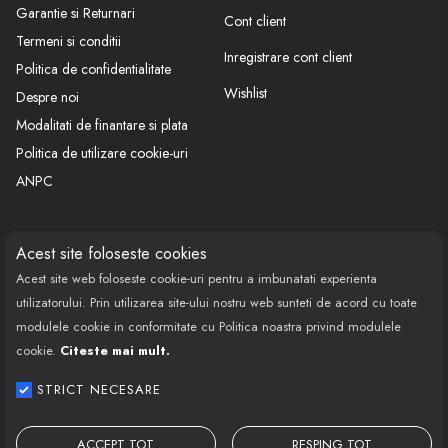
Garantie si Returnari
Cont client
Termeni si conditii
Inregistrare cont client
Politica de confidentialitate
Wishlist
Despre noi
Modalitati de finantare si plata
Politica de utilizare cookie-uri
ANPC
CONTACT
SOCIAL
Acest site foloseste cookies
Acest site web foloseste cookie-uri pentru a imbunatati experienta
Call Center: 0377 100 941
utilizatorului. Prin utilizarea site-ului nostru web sunteti de acord cu toate
Program de lucru: Luni-Vineri
modulele cookie in conformitate cu Politica noastra privind modulele
08:00 - 18:00
cookie.
Citeste mai mult.
Email: contact@bestautovest.ro
STRICT NECESARE
Copyright © 2022 E-AUTOPARTS EUROPA
SRL CUI: 32372789, Reg.Com.:
ACCEPT TOT
RESPING TOT