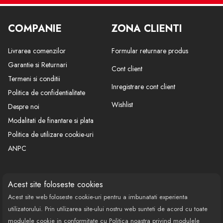
COMPANIE
ZONA CLIENTI
Livrarea comenzilor
Formular returnare produs
Garantie si Returnari
Cont client
Termeni si conditii
Inregistrare cont client
Politica de confidentialitate
Wishlist
Despre noi
Modalitati de finantare si plata
Politica de utilizare cookie-uri
ANPC
CONTACT
SOCIAL
Acest site foloseste cookies
Acest site web foloseste cookie-uri pentru a imbunatati experienta
Call Center: 0377 100 941
utilizatorului. Prin utilizarea site-ului nostru web sunteti de acord cu toate
Program de lucru: Luni-Vineri
modulele cookie in conformitate cu Politica noastra privind modulele