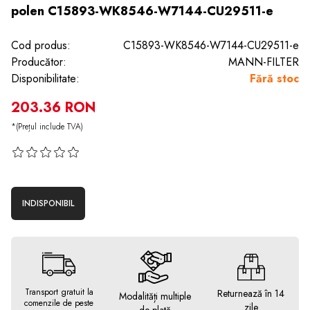
polen C15893-WK8546-W7144-CU29511-e
Cod produs:
C15893-WK8546-W7144-CU29511-e
Producător:
MANN-FILTER
Disponibilitate:
Fără stoc
203.36 RON
*(Prețul include TVA)
INDISPONIBIL
Transport gratuit la
Returnează în 14
Modalități multiple
comenzile de peste
zile