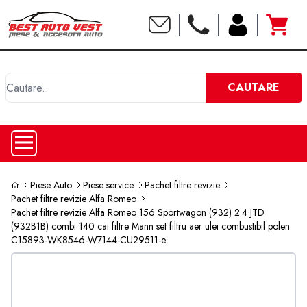
C
CAUTARE
Piese Auto
Piese service
Pachet filtre revizie
Pachet filtre revizie Alfa Romeo
Pachet filtre revizie Alfa Romeo 156 Sportwagon (932) 2.4 JTD
(932B1B) combi 140 cai filtre Mann set filtru aer ulei combustibil polen
C15893-WK8546-W7144-CU29511-e