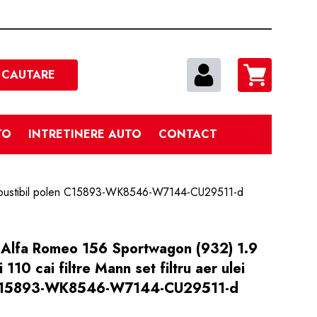
Cautare
CAUTARE
TO
INTRETINERE AUTO
CONTACT
i combustibil polen C15893-WK8546-W7144-CU29511-d
ie Alfa Romeo 156 Sportwagon (932) 1.9
10 cai filtre Mann set filtru aer ulei
n C15893-WK8546-W7144-CU29511-d