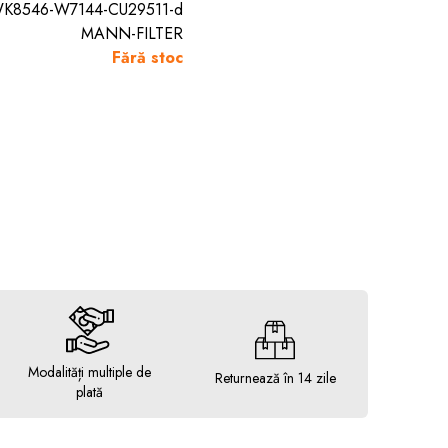
K8546-W7144-CU29511-d
MANN-FILTER
Fără stoc
Modalități multiple de
Returnează în 14 zile
plată