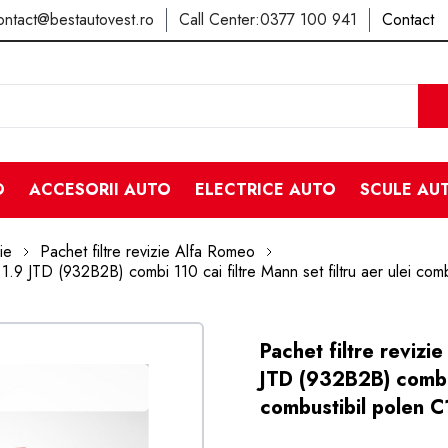
ontact@bestautovest.ro
Call Center:
0377 100 941
Contact
O
ACCESORII AUTO
ELECTRICE AUTO
SCULE AU
ie
Pachet filtre revizie Alfa Romeo
) 1.9 JTD (932B2B) combi 110 cai filtre Mann set filtru aer ule
Pachet filtre reviz
JTD (932B2B) combi 1
combustibil pole