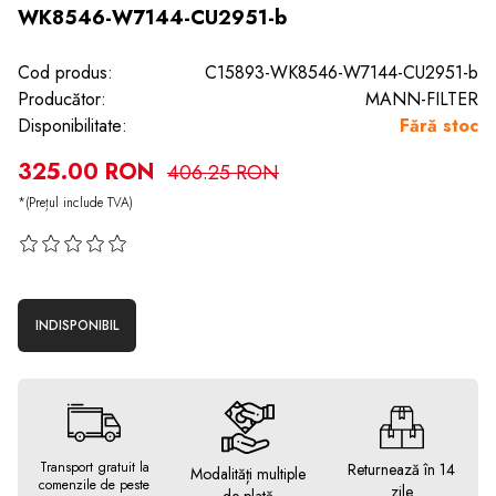
WK8546-W7144-CU2951-b
Cod produs:
C15893-WK8546-W7144-CU2951-b
Producător:
MANN-FILTER
Disponibilitate:
Fără stoc
325.00 RON
406.25 RON
*(Prețul include TVA)
INDISPONIBIL
Transport gratuit la
Returnează în 14
Modalități multiple
comenzile de peste
zile