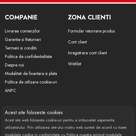
COMPANIE
ZONA CLIENTI
Livrarea comenzilor
Formular returnare produs
Garantie si Returnari
Cont client
Termeni si conditii
Inregistrare cont client
Politica de confidentialitate
Wishlist
Despre noi
Modalitati de finantare si plata
Politica de utilizare cookie-uri
ANPC
CONTACT
SOCIAL
Acest site foloseste cookies
Acest site web foloseste cookie-uri pentru a imbunatati experienta
Call Center: 0377 100 941
utilizatorului. Prin utilizarea site-ului nostru web sunteti de acord cu toate
Program de lucru: Luni-Vineri
modulele cookie in conformitate cu Politica noastra privind modulele