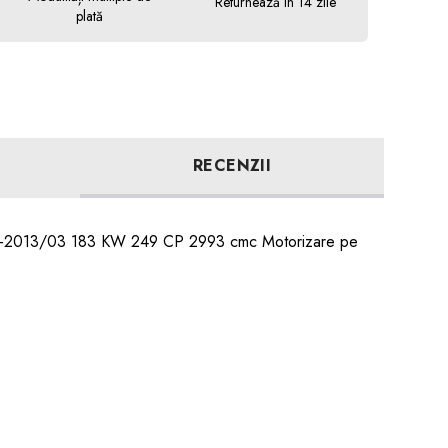
Returnează în 14 zile
plată
RECENZII
/08-2013/03 183 KW 249 CP 2993 cmc Motorizare pe