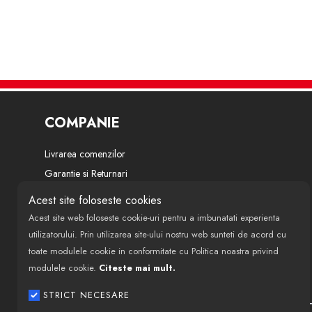
COMPANIE
Livrarea comenzilor
Garantie si Returnari
Termeni si conditii
Acest site foloseste cookies
Politica de confidentialitate
Acest site web foloseste cookie-uri pentru a imbunatati experienta
Despre noi
utilizatorului. Prin utilizarea site-ului nostru web sunteti de acord cu
toate modulele cookie in conformitate cu Politica noastra privind
Modalitati de finantare si plata
modulele cookie.
Citeste mai mult.
Politica de utilizare cookie-uri
ANPC
STRICT NECESARE