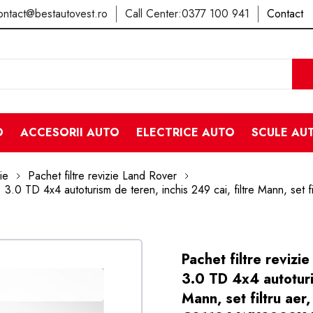
ontact@bestautovest.ro
Call Center:
0377 100 941
Contact
O
ACCESORII AUTO
ELECTRICE AUTO
SCULE AU
ie
Pachet filtre revizie Land Rover
3.0 TD 4x4 autoturism de teren, inchis 249 cai, filtre Mann, set fi
Pachet filtre reviz
3.0 TD 4x4 autoturis
Mann, set filtru aer