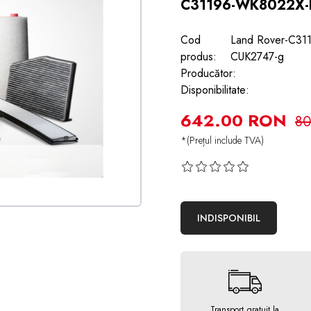
C31196-WK8022X-
Cod
Land Rover-C3
produs:
CUK2747-g
Producător:
Disponibilitate:
642.00 RON
80
*(Prețul include TVA)
INDISPONIBIL
Transport gratuit la