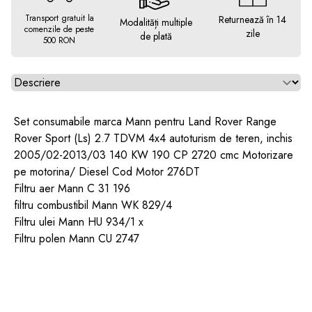
Transport gratuit la
Returnează în 14
Modalități multiple
comenzile de peste
zile
de plată
500 RON
Alegeti tab
Set consumabile marca Mann pentru Land Rover Range
Rover Sport (Ls) 2.7 TDVM 4x4 autoturism de teren, inchis
2005/02-2013/03 140 KW 190 CP 2720 cmc Motorizare
pe motorina/ Diesel Cod Motor 276DT
Filtru aer Mann C 31 196
filtru combustibil Mann WK 829/4
Filtru ulei Mann HU 934/1 x
Filtru polen Mann CU 2747