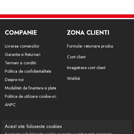
COMPANIE
ZONA CLIENTI
Livrarea comenzilor
Formular returnare produs
Garantie si Returnari
Cont client
Termeni si conditii
Inregistrare cont client
Politica de confidentialitate
Wishlist
Despre noi
Modalitati de finantare si plata
Politica de utilizare cookie-uri
ANPC
CONTACT
SOCIAL
Acest site foloseste cookies
Acest site web foloseste cookie-uri pentru a imbunatati experienta