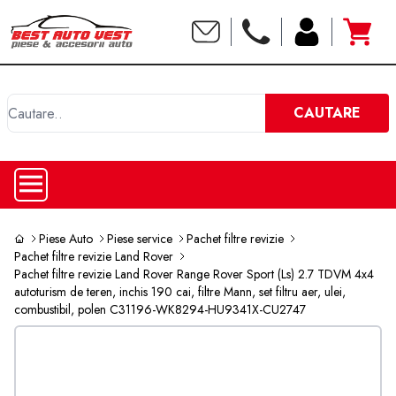
C
CAUTARE
Piese Auto
Piese service
Pachet filtre revizie
Pachet filtre revizie Land Rover
Pachet filtre revizie Land Rover Range Rover Sport (Ls) 2.7 TDVM 4x4
autoturism de teren, inchis 190 cai, filtre Mann, set filtru aer, ulei,
combustibil, polen C31196-WK8294-HU9341X-CU2747