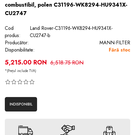
combustibil, polen C31196-WK8294-HU9341X-
CU2747
Cod
Land Rover-C31196-WK8294-HU9341X-
produs:
CU2747-b
Producător:
MANN-FILTER
Disponibilitate:
Fără stoc
5,215.00 RON
6,518.75 RON
*(Prețul include TVA)
INDISPONIBIL