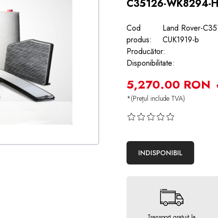
C35126-WK8294-H
Cod
Land Rover-C3
produs:
CUK1919-b
Producător:
Disponibilitate:
5,270.00 RON
*(Prețul include TVA)
INDISPONIBIL
Transport gratuit la