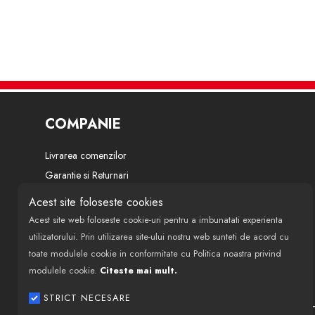
COMPANIE
Livrarea comenzilor
Garantie si Returnari
Termeni si conditii
Acest site foloseste cookies
Politica de confidentialitate
Acest site web foloseste cookie-uri pentru a imbunatati experienta
Despre noi
utilizatorului. Prin utilizarea site-ului nostru web sunteti de acord cu
toate modulele cookie in conformitate cu Politica noastra privind
Modalitati de finantare si plata
modulele cookie.
Citeste mai mult.
Politica de utilizare cookie-uri
ANPC
STRICT NECESARE