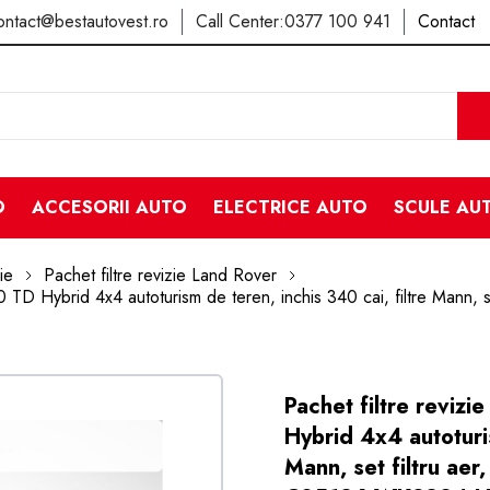
ontact@bestautovest.ro
Call Center:
0377 100 941
Contact
O
ACCESORII AUTO
ELECTRICE AUTO
SCULE AU
ie
Pachet filtre revizie Land Rover
 TD Hybrid 4x4 autoturism de teren, inchis 340 cai, filtre Mann, se
Pachet filtre reviz
Hybrid 4x4 autoturis
Mann, set filtru aer