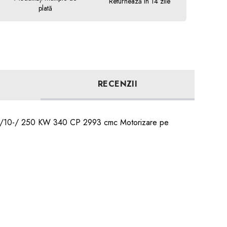
Returnează în 14 zile
plată
RECENZII
2013/10-/ 250 KW 340 CP 2993 cmc Motorizare pe