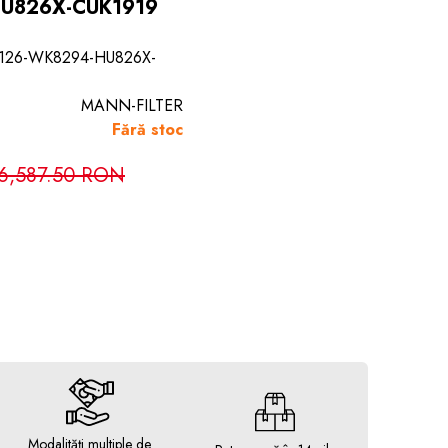
U826X-CUK1919
5126-WK8294-HU826X-
MANN-FILTER
Fără stoc
6,587.50 RON
Modalități multiple de