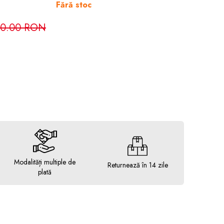
Fără stoc
0.00 RON
Modalități multiple de
Returnează în 14 zile
plată