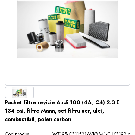
Pachet filtre revizie Audi 100 (4A, C4) 2.3 E
134 cai, filtre Mann, set filtru aer, ulei,
combustibil, polen carbon
Cod produs:
W7195-C311521-WK8341-CUK3192-c