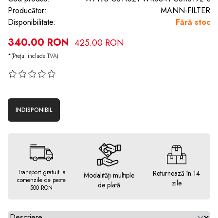
Producător:
MANN-FILTER
Disponibilitate:
Fără stoc
340.00 RON
425.00 RON
*(Prețul include TVA)
INDISPONIBIL
Transport gratuit la
Returnează în 14
Modalități multiple
comenzile de peste
zile
de plată
500 RON
Alegeti tab