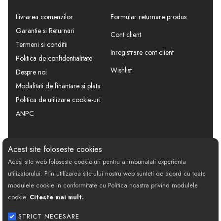
Livrarea comenzilor
Formular returnare produs
Garantie si Returnari
Cont client
Termeni si conditii
Inregistrare cont client
Politica de confidentialitate
Wishlist
Despre noi
Modalitati de finantare si plata
Politica de utilizare cookie-uri
ANPC
CONTACT
SOCIAL
Acest site foloseste cookies
Acest site web foloseste cookie-uri pentru a imbunatati experienta
Call Center: 0377 100 941
utilizatorului. Prin utilizarea site-ului nostru web sunteti de acord cu toate
Program de lucru: Luni-Vineri
modulele cookie in conformitate cu Politica noastra privind modulele
08:00 - 18:00
cookie.
Citeste mai mult.
Email: contact@bestautovest.ro
STRICT NECESARE