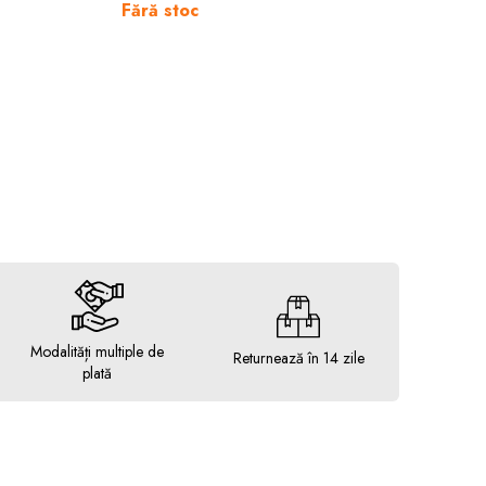
Fără stoc
Modalități multiple de
Returnează în 14 zile
plată