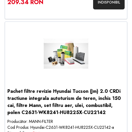
209.34 RON
INDISPONIBIL
Pachet filtre revizie Hyundai Tucson (Jm) 2.0 CRDi
tractiune integrala autoturism de teren, inchis 150
cai, filtre Mann, set filtru aer, ulei, combustibil,
polen C2631-WK8241-HU8225X-CU22142
Producător: MANN-FILTER
Cod Produs: Hyundai-C2631-WK8241-HU8225X-CU22142-a