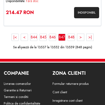
Disponibilitate:
Fără stoc
214.47 RON
INDISPONIBIL
|<
<
844
845
846
847
848
>
>|
Se afișează de la 13537 la 13552 din 13559 (848 pagini)
COMPANIE
ZONA CLIENTI
Livrarea comenzilor
Formular returnare produs
Garantie si Returnari
Cont client
Termeni si conditii
Inregistrare cont client
Politica de confidentialitate