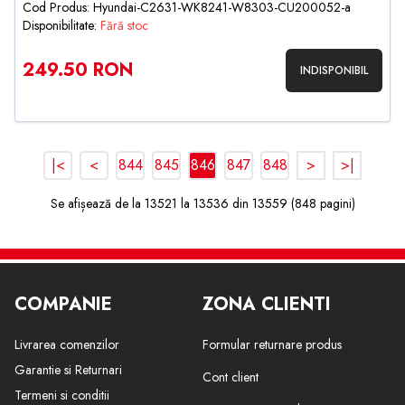
Cod Produs: Hyundai-C2631-WK8241-W8303-CU200052-a
Disponibilitate:
Fără stoc
249.50 RON
INDISPONIBIL
|<
<
844
845
846
847
848
>
>|
Se afișează de la 13521 la 13536 din 13559 (848 pagini)
COMPANIE
ZONA CLIENTI
Livrarea comenzilor
Formular returnare produs
Garantie si Returnari
Cont client
Termeni si conditii