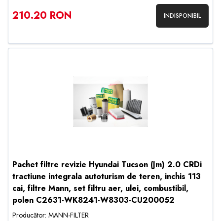
210.20 RON
INDISPONIBIL
Pachet filtre revizie Hyundai Tucson (Jm) 2.0 CRDi
tractiune integrala autoturism de teren, inchis 113
cai, filtre Mann, set filtru aer, ulei, combustibil,
polen C2631-WK8241-W8303-CU200052
Producător: MANN-FILTER