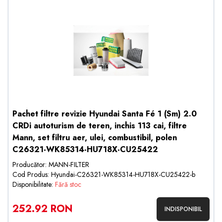
Pachet filtre revizie Hyundai Santa Fé 1 (Sm) 2.0
CRDi autoturism de teren, inchis 113 cai, filtre
Mann, set filtru aer, ulei, combustibil, polen
C26321-WK85314-HU718X-CU25422
Producător: MANN-FILTER
Cod Produs: Hyundai-C26321-WK85314-HU718X-CU25422-b
Disponibilitate:
Fără stoc
252.92 RON
INDISPONIBIL