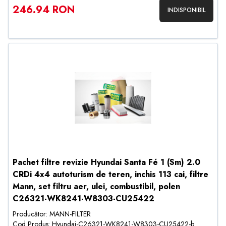
246.94 RON
INDISPONIBIL
Pachet filtre revizie Hyundai Santa Fé 1 (Sm) 2.0
CRDi 4x4 autoturism de teren, inchis 113 cai, filtre
Mann, set filtru aer, ulei, combustibil, polen
C26321-WK8241-W8303-CU25422
Producător: MANN-FILTER
Cod Produs: Hyundai-C26321-WK8241-W8303-CU25422-b