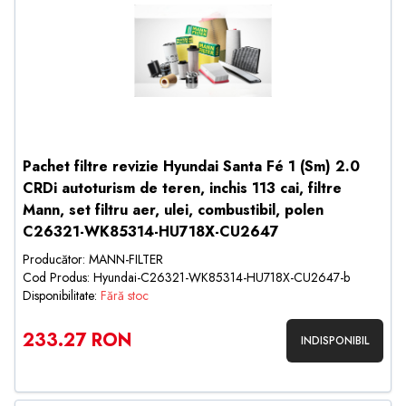
Pachet filtre revizie Hyundai Santa Fé 1 (Sm) 2.0
CRDi autoturism de teren, inchis 113 cai, filtre
Mann, set filtru aer, ulei, combustibil, polen
C26321-WK85314-HU718X-CU2647
Producător: MANN-FILTER
Cod Produs: Hyundai-C26321-WK85314-HU718X-CU2647-b
Disponibilitate:
Fără stoc
233.27 RON
INDISPONIBIL