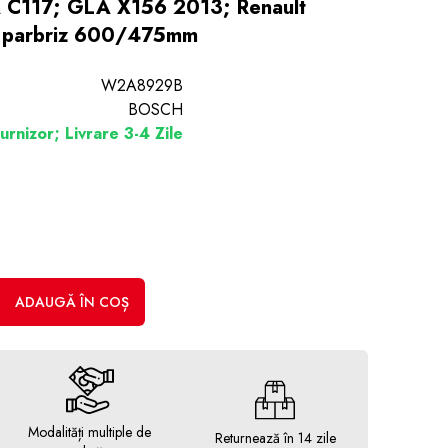
 C117; GLA X156 2013; Renault
 parbriz 600/475mm
W2A8929B
BOSCH
urnizor; Livrare 3-4 Zile
ADAUGĂ ÎN COȘ
Modalități multiple de
Returnează în 14 zile