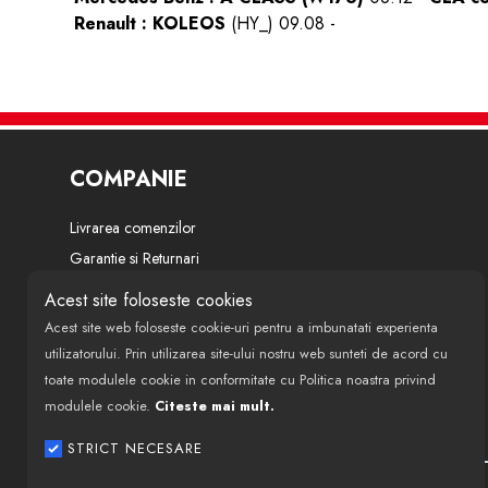
Renault : KOLEOS
(HY_)
09.08 -
COMPANIE
Livrarea comenzilor
Garantie si Returnari
Termeni si conditii
Acest site foloseste cookies
Politica de confidentialitate
Acest site web foloseste cookie-uri pentru a imbunatati experienta
Despre noi
utilizatorului. Prin utilizarea site-ului nostru web sunteti de acord cu
toate modulele cookie in conformitate cu Politica noastra privind
Modalitati de finantare si plata
modulele cookie.
Citeste mai mult.
Politica de utilizare cookie-uri
ANPC
STRICT NECESARE