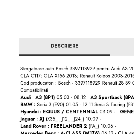
DESCRIERE
Stergatoare auto Bosch 3397118929 pentru Audi A3 
CLA C117; GLA X156 2013; Renault Koleos 2008-201
Cod producatori : Bosch - 3397118929 Renault 28 
Compatibilitati :
Audi
:
A3 (8P1)
05.03 - 08.12
A3 Sportback (8PA
BMW :
Seria 3 (E90) 01.05 - 12.11 Seria 3 Touring (
Hyundai : EQUUS / CENTENNIAL
03.09 -
GENE
Jaguar : XJ
(X35_ _J12_ _J24_)
10.09 -
Land Rover : FREELANDER 2
(FA_)
10.06 -
Mercedes Benz : A-CLASS (W176)
06.12 -
CLA c