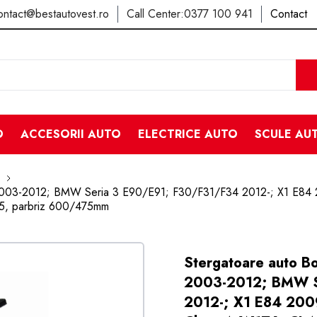
ontact@bestautovest.ro
Call Center:
0377 100 941
Contact
O
ACCESORII AUTO
ELECTRICE AUTO
SCULE AU
 2003-2012; BMW Seria 3 E90/E91; F30/F31/F34 2012-; X1 E84 
5, parbriz 600/475mm
Stergatoare auto B
2003-2012; BMW S
2012-; X1 E84 200