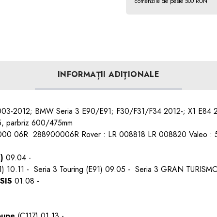
comenzile de peste 500 RON
INFORMAȚII ADIȚIONALE
2003-2012; BMW Seria 3 E90/E91; F30/F31/F34 2012-; X1 E84 
5, parbriz 600/475mm
89 000 06R 288900006R Rover : LR 008818 LR 008820 Valeo 
)
09.04 -
F31) 10.11 - Seria 3 Touring (E91) 09.05 - Seria 3 GRAN TURISMO
SIS
01.08 -
oupe
(C117)
01.13 -