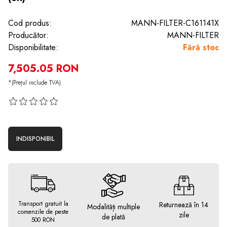
Cod produs:
MANN-FILTER-C161141X
Producător:
MANN-FILTER
Disponibilitate:
Fără stoc
7,505.05 RON
*(Prețul include TVA)
INDISPONIBIL
Transport gratuit la
Returnează în 14
Modalități multiple
comenzile de peste
zile
de plată
500 RON