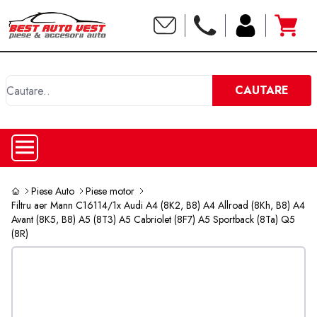
C
CAUTARE
Piese Auto
Piese motor
Filtru aer Mann C16114/1x Audi A4 (8K2, B8) A4 Allroad (8Kh, B8) A4
Avant (8K5, B8) A5 (8T3) A5 Cabriolet (8F7) A5 Sportback (8Ta) Q5
(8R)