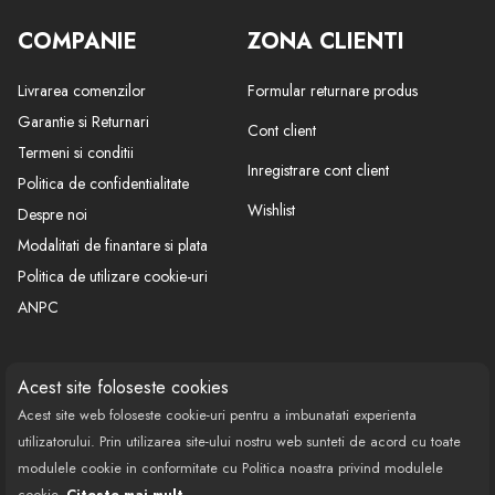
HENGST FILTER - E675L01D157
COMPANIE
ZONA CLIENTI
LAUTRETTE - EL9289
MAHLE FILTER - LX2092D
Livrarea comenzilor
Formular returnare produs
MOTAQUIP - LVFA1402
PURFLUX - A1281
Garantie si Returnari
Cont client
SAKURA Automotive - A31211
Termeni si conditii
Inregistrare cont client
SOFIMA - S7693A
Politica de confidentialitate
UFI - 2769300
Wishlist
Despre noi
AUDI A4 (8K2, B8) 3.0 TDI 150 kw 204 CP 2967 cmc
Modalitati de finantare si plata
2011/11-> limuzina
Politica de utilizare cookie-uri
AUDI A4 (8K2, B8) 2.7 TDI 140 kw 190 CP 2698 cmc
2007/11-> limuzina
ANPC
AUDI A4 (8K2, B8) 3.0 TDI quattro 180 kw 245 CP 2967
cmc 2011/11-> limuzina
CONTACT
SOCIAL
Acest site foloseste cookies
AUDI A4 (8K2, B8) 3.0 TDI quattro 176 kw 240 CP 2967
cmc 2007/11-> limuzina
Acest site web foloseste cookie-uri pentru a imbunatati experienta
Call Center: 0377 100 941
AUDI A4 (8K2, B8) 3.0 TDI quattro 155 kw 211 CP 2967
utilizatorului. Prin utilizarea site-ului nostru web sunteti de acord cu toate
cmc 2008/06-> limuzina
Program de lucru: Luni-Vineri
modulele cookie in conformitate cu Politica noastra privind modulele
08:00 - 18:00
AUDI A4 Allroad (8KH, B8) 3.0 TDI quattro 176 kw 240
cookie.
Citeste mai mult.