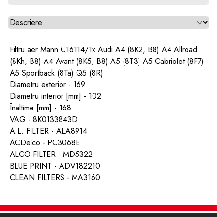
Alegeti tab
Filtru aer Mann C16114/1x Audi A4 (8K2, B8) A4 Allroad
(8Kh, B8) A4 Avant (8K5, B8) A5 (8T3) A5 Cabriolet (8F7)
A5 Sportback (8Ta) Q5 (8R)
Diametru exterior - 169
Diametru interior [mm] - 102
Înaltime [mm] - 168
VAG - 8K0133843D
A.L. FILTER - ALA8914
ACDelco - PC3068E
ALCO FILTER - MD5322
BLUE PRINT - ADV182210
CLEAN FILTERS - MA3160
FILTRON - AK3715
FRAM - CA10485
GUD FILTERS - AG1450