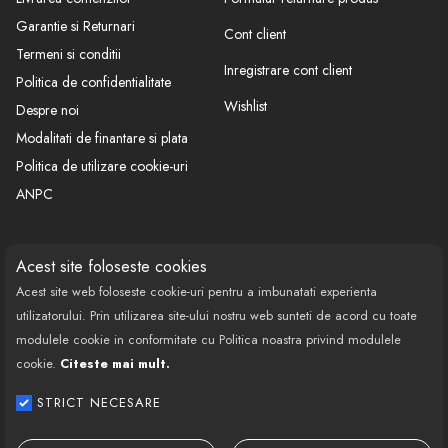
Garantie si Returnari
Cont client
Termeni si conditii
Inregistrare cont client
Politica de confidentialitate
Wishlist
Despre noi
Modalitati de finantare si plata
Politica de utilizare cookie-uri
ANPC
CONTACT
SOCIAL
Acest site foloseste cookies
Acest site web foloseste cookie-uri pentru a imbunatati experienta
Call Center: 0377 100 941
utilizatorului. Prin utilizarea site-ului nostru web sunteti de acord cu toate
Program de lucru: Luni-Vineri
modulele cookie in conformitate cu Politica noastra privind modulele
08:00 - 18:00
cookie.
Citeste mai mult.
Email: contact@bestautovest.ro
STRICT NECESARE
Copyright © 2022 E-AUTOPARTS EUROPA
SRL CUI: 32372789, Reg.Com.: