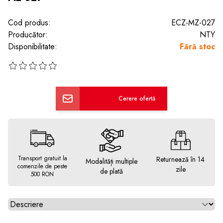
Cod produs:
ECZ-MZ-027
Producător:
NTY
Disponibilitate:
Fără stoc
Cerere ofertă
Transport gratuit la
Returnează în 14
Modalități multiple
comenzile de peste
zile
de plată
500 RON
Alegeti tab