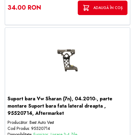
34.00 RON
ADAUGĂ ÎN COȘ
Suport bara Vw Sharan (7n), 04.2010-, parte
montare Suport bara fata lateral dreapta ,
95520714, Aftermarket
Producător: Best Auto Vest
Cod Produs: 95520714
Disponibilitate:
Furnizor; Livrare 3-4 Zile