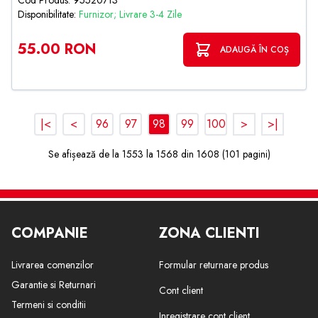
Cod Produs: 95520713
Disponibilitate:
Furnizor; Livrare 3-4 Zile
55.00 RON
ADAUGĂ ÎN COȘ
|<
<
96
97
98
99
100
>
>|
Se afișează de la 1553 la 1568 din 1608 (101 pagini)
COMPANIE
ZONA CLIENTI
Livrarea comenzilor
Formular returnare produs
Garantie si Returnari
Cont client
Termeni si conditii
Inregistrare cont client