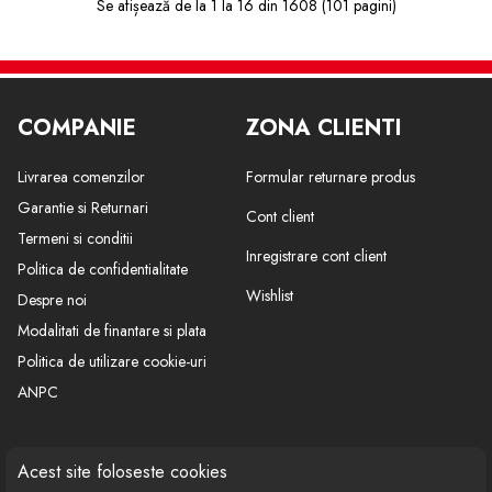
Se afișează de la 1 la 16 din 1608 (101 pagini)
COMPANIE
ZONA CLIENTI
Livrarea comenzilor
Formular returnare produs
Garantie si Returnari
Cont client
Termeni si conditii
Inregistrare cont client
Politica de confidentialitate
Wishlist
Despre noi
Modalitati de finantare si plata
Politica de utilizare cookie-uri
ANPC
CONTACT
SOCIAL
Acest site foloseste cookies