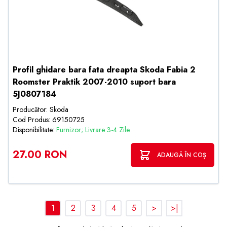
Profil ghidare bara fata dreapta Skoda Fabia 2
Roomster Praktik 2007-2010 suport bara
5J0807184
Producător: Skoda
Cod Produs: 69150725
Disponibilitate:
Furnizor; Livrare 3-4 Zile
27.00 RON
ADAUGĂ ÎN COȘ
1
2
3
4
5
>
>|