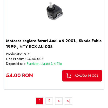
Motoras reglare faruri Audi A6 2001-, Skoda Fabia
1999-, NTY ECX-AU-008
Producător: NTY
Cod Produs: ECX-AU-008
Disponibilitate:
Furnizor; Livrare 3-4 Zile
54.00 RON
ADAUGĂ ÎN COȘ
1
2
>
>|