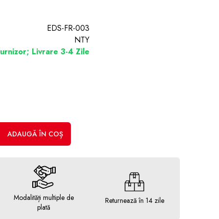
EDS-FR-003
NTY
urnizor; Livrare 3-4 Zile
ADAUGĂ ÎN COȘ
Modalități multiple de
Returnează în 14 zile
plată