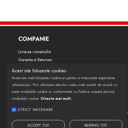
COMPANIE
Livrarea comenzilor
Garantie si Returnari
Termeni si conditii
Acest site foloseste cookies
Politica de confidentialitate
Acest site web foloseste cookie-uri pentru a imbunatati experienta
Despre noi
utilizatorului. Prin utilizarea site-ului nostru web sunteti de acord cu
toate modulele cookie in conformitate cu Politica noastra privind
Modalitati de finantare si plata
modulele cookie.
Citeste mai mult.
Politica de utilizare cookie-uri
ANPC
STRICT NECESARE
ACCEPT TOT
RESPING TOT