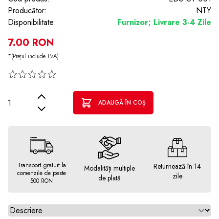
Producător:
NTY
Disponibilitate:
Furnizor; Livrare 3-4 Zile
7.00 RON
*(Prețul include TVA)
Cantitate
ADAUGĂ ÎN COȘ
Transport gratuit la
Returnează în 14
Modalități multiple
comenzile de peste
zile
de plată
500 RON
Alegeti tab