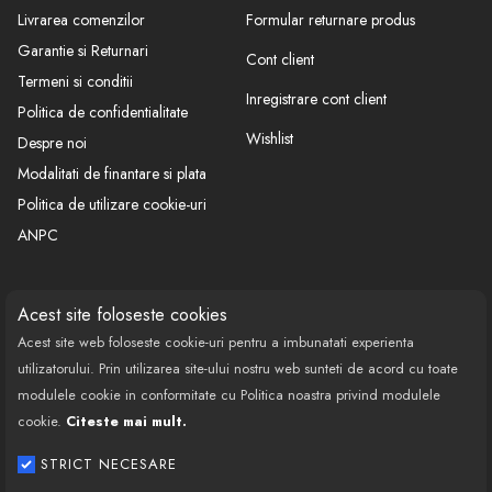
Livrarea comenzilor
Formular returnare produs
Garantie si Returnari
Cont client
Termeni si conditii
Inregistrare cont client
Politica de confidentialitate
Wishlist
Despre noi
Modalitati de finantare si plata
Politica de utilizare cookie-uri
ANPC
CONTACT
SOCIAL
Acest site foloseste cookies
Acest site web foloseste cookie-uri pentru a imbunatati experienta
Call Center: 0377 100 941
utilizatorului. Prin utilizarea site-ului nostru web sunteti de acord cu toate
Program de lucru: Luni-Vineri
modulele cookie in conformitate cu Politica noastra privind modulele
08:00 - 18:00
cookie.
Citeste mai mult.
Email: contact@bestautovest.ro
STRICT NECESARE