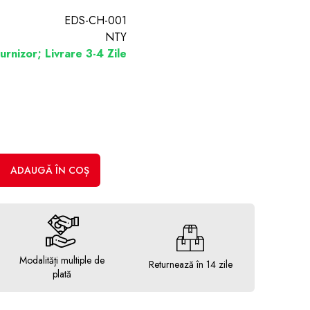
EDS-CH-001
NTY
urnizor; Livrare 3-4 Zile
ADAUGĂ ÎN COȘ
Modalități multiple de
Returnează în 14 zile
plată