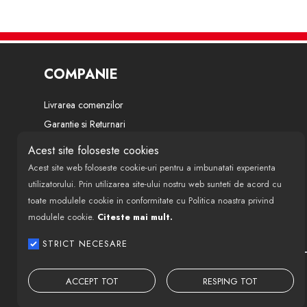
COMPANIE
Livrarea comenzilor
Garantie si Returnari
Termeni si conditii
Acest site foloseste cookies
Politica de confidentialitate
Acest site web foloseste cookie-uri pentru a imbunatati experienta
Despre noi
utilizatorului. Prin utilizarea site-ului nostru web sunteti de acord cu
toate modulele cookie in conformitate cu Politica noastra privind
Modalitati de finantare si plata
modulele cookie.
Citeste mai mult.
Politica de utilizare cookie-uri
ANPC
STRICT NECESARE
ACCEPT TOT
RESPING TOT