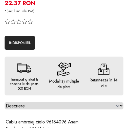
22.37 RON
*(Prețul include TVA)
INDISPONIBIL
Transport gratuit la
Returnează în 14
Modalități multiple
comenzile de peste
zile
de plată
500 RON
Alegeti tab
Cablu ambreiaj cielo 96184096 Asam