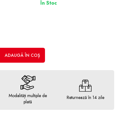
În Stoc
ADAUGĂ ÎN COȘ
Modalități multiple de
Returnează în 14 zile
plată