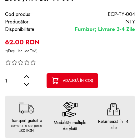
Cod produs:
ECP-TY-004
Producător:
NTY
Disponibilitate:
Furnizor; Livrare 3-4 Zile
62.00 RON
*(Prețul include TVA)
Cantitate
ADAUGĂ ÎN COȘ
Transport gratuit la
Returnează în 14
Modalități multiple
comenzile de peste
zile
de plată
500 RON