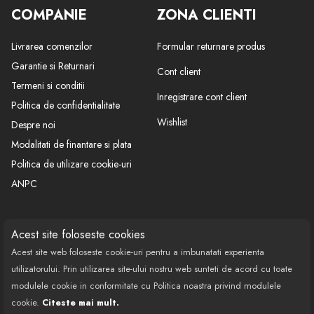
COMPANIE
ZONA CLIENTI
Livrarea comenzilor
Formular returnare produs
Garantie si Returnari
Cont client
Termeni si conditii
Inregistrare cont client
Politica de confidentialitate
Wishlist
Despre noi
Modalitati de finantare si plata
Politica de utilizare cookie-uri
ANPC
CONTACT
SOCIAL
Acest site foloseste cookies
Acest site web foloseste cookie-uri pentru a imbunatati experienta
Call Center: 0377 100 941
utilizatorului. Prin utilizarea site-ului nostru web sunteti de acord cu toate
Program de lucru: Luni-Vineri
modulele cookie in conformitate cu Politica noastra privind modulele
08:00 - 18:00
cookie.
Citeste mai mult.