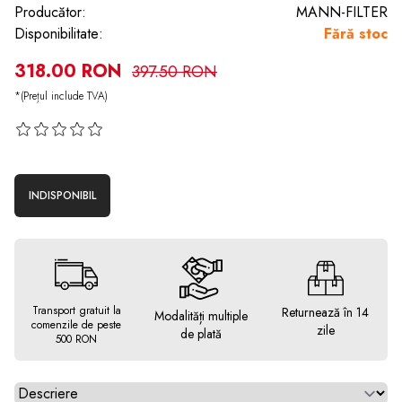
Producător:
MANN-FILTER
Disponibilitate:
Fără stoc
318.00 RON
397.50 RON
*(Prețul include TVA)
INDISPONIBIL
Transport gratuit la
Returnează în 14
Modalități multiple
comenzile de peste
zile
de plată
500 RON
Alegeti tab