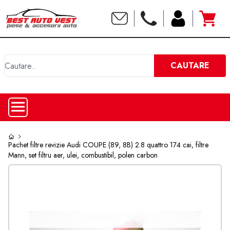
C
CAUTARE
Pachet filtre revizie Audi COUPE (89, 8B) 2.8 quattro 174 cai, filtre
Mann, set filtru aer, ulei, combustibil, polen carbon