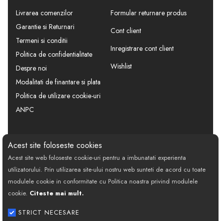
Livrarea comenzilor
Formular returnare produs
Garantie si Returnari
Cont client
Termeni si conditii
Inregistrare cont client
Politica de confidentialitate
Wishlist
Despre noi
Modalitati de finantare si plata
Politica de utilizare cookie-uri
ANPC
CONTACT
SOCIAL
Acest site foloseste cookies
Acest site web foloseste cookie-uri pentru a imbunatati experienta
Call Center: 0377 100 941
utilizatorului. Prin utilizarea site-ului nostru web sunteti de acord cu toate
Program de lucru: Luni-Vineri
modulele cookie in conformitate cu Politica noastra privind modulele
08:00 - 18:00
cookie.
Citeste mai mult.
Email: contact@bestautovest.ro
STRICT NECESARE