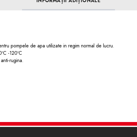
INFORMAȚII ADIȚIONALE
entru pompele de apa utilizate in regim normal de lucru.
30ºC -120ºC
 anti-rugina.