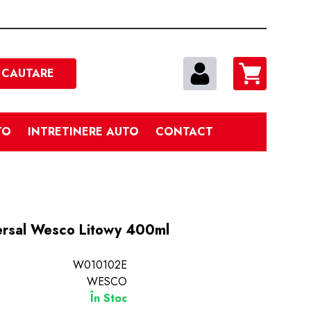
Cautare
CAUTARE
TO
INTRETINERE AUTO
CONTACT
versal Wesco Litowy 400ml
W010102E
WESCO
În Stoc