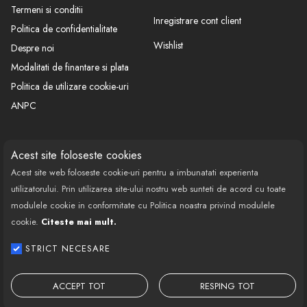
Termeni si conditii
Inregistrare cont client
Politica de confidentialitate
Wishlist
Despre noi
Modalitati de finantare si plata
Politica de utilizare cookie-uri
ANPC
CONTACT
SOCIAL
Acest site foloseste cookies
Acest site web foloseste cookie-uri pentru a imbunatati experienta
Call Center: 0377 100 941
utilizatorului. Prin utilizarea site-ului nostru web sunteti de acord cu toate
Program de lucru: Luni-Vineri
modulele cookie in conformitate cu Politica noastra privind modulele
08:00 - 18:00
cookie.
Citeste mai mult.
Email: contact@bestautovest.ro
STRICT NECESARE
Copyright © 2022 E-AUTOPARTS EUROPA
SRL CUI: 32372789, Reg.Com.:
ACCEPT TOT
RESPING TOT
J02/1129/2013