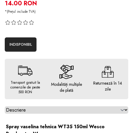
14.00 RON
*(Prețul include TVA)
INDISPONIBIL
Transport gratuit la
Returnează în 14
Modalități multiple
comenzile de peste
zile
de plată
500 RON
Alegeti tab
Spray vaselina tehnica WT35 150ml Wesco