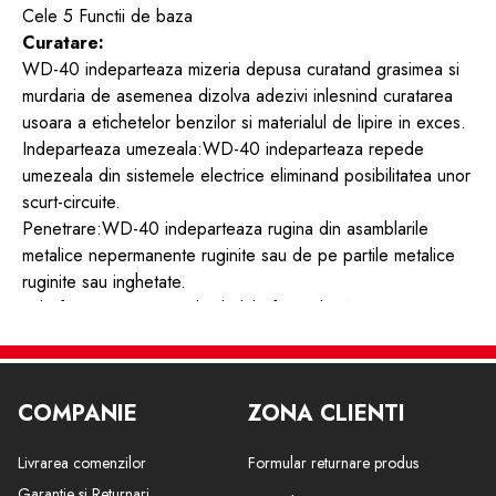
Cele 5 Functii de baza
Curatare:
WD-40 indeparteaza mizeria depusa curatand grasimea si
murdaria de asemenea dizolva adezivi inlesnind curatarea
usoara a etichetelor benzilor si materialul de lipire in exces.
Indeparteaza umezeala:
WD-40 indeparteaza repede
umezeala din sistemele electrice eliminand posibilitatea unor
scurt-circuite.
Penetrare:
WD-40 indeparteaza rugina din asamblarile
metalice nepermanente ruginite sau de pe partile metalice
ruginite sau inghetate.
Lubrifiaza:
Componentele de lubrifiere ale WD-40 sunt
dispersate la departare lubrifcand piesele in miscare greu
accesibile.
Protejeaza:
Protejeaza suprafetele din metal cu ajutorul
COMPANIE
ZONA CLIENTI
componentelor sale chimice rezistente la coroziune
protejand impotriva umezelii si a altor elemente corozive.
Livrarea comenzilor
Formular returnare produs
Casa si gradina
€¢ Curata si lubrifiaza foarfecele de gradinarit si clestii
Garantie si Returnari