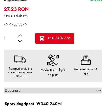
27.23 RON
*(Prețul include TVA)
Cantitate
ADAUGĂ ÎN COȘ
Transport gratuit la
Returnează în 14
Modalități multiple
comenzile de peste
zile
de plată
500 RON
Alegeti tab
Spray degripant WD40 240ml