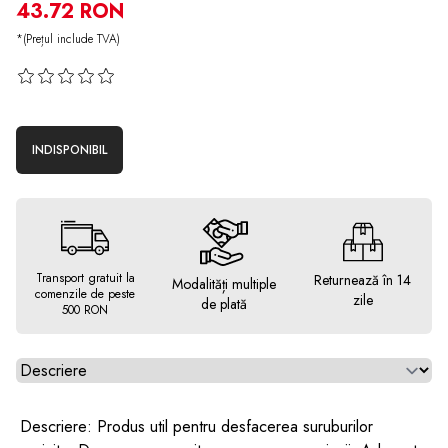
43.72 RON
*(Prețul include TVA)
INDISPONIBIL
Transport gratuit la
Returnează în 14
Modalități multiple
comenzile de peste
zile
de plată
500 RON
Alegeti tab
Descriere: Produs util pentru desfacerea suruburilor