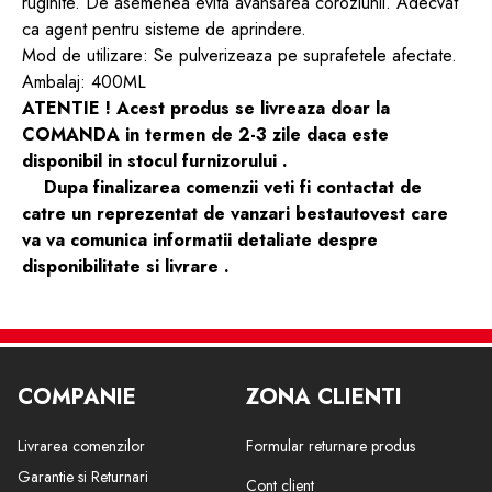
ruginite. De asemenea evita avansarea coroziunii. Adecvat
ca agent pentru sisteme de aprindere.
Mod de utilizare: Se pulverizeaza pe suprafetele afectate.
Ambalaj: 400ML
ATENTIE ! Acest produs se livreaza doar la
COMANDA in termen de 2-3 zile daca este
disponibil in stocul furnizorului .
Dupa finalizarea comenzii veti fi contactat de
catre un reprezentat de vanzari bestautovest care
va va comunica informatii detaliate despre
disponibilitate si livrare .
COMPANIE
ZONA CLIENTI
Livrarea comenzilor
Formular returnare produs
Garantie si Returnari
Cont client