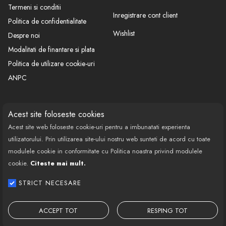
Termeni si conditii
Inregistrare cont client
Politica de confidentialitate
Wishlist
Despre noi
Modalitati de finantare si plata
Politica de utilizare cookie-uri
ANPC
CONTACT
SOCIAL
Acest site foloseste cookies
Acest site web foloseste cookie-uri pentru a imbunatati experienta
Call Center: 0377 100 941
utilizatorului. Prin utilizarea site-ului nostru web sunteti de acord cu toate
Program de lucru: Luni-Vineri
modulele cookie in conformitate cu Politica noastra privind modulele
08:00 - 18:00
cookie.
Citeste mai mult.
Email: contact@bestautovest.ro
STRICT NECESARE
Copyright © 2022 E-AUTOPARTS EUROPA
SRL CUI: 32372789, Reg.Com.:
ACCEPT TOT
RESPING TOT
J02/1129/2013