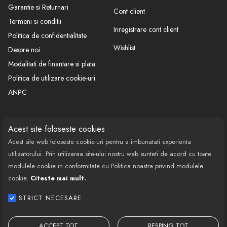
Garantie si Returnari
Cont client
Termeni si conditii
Inregistrare cont client
Politica de confidentialitate
Wishlist
Despre noi
Modalitati de finantare si plata
Politica de utilizare cookie-uri
ANPC
CONTACT
SOCIAL
Acest site foloseste cookies
Acest site web foloseste cookie-uri pentru a imbunatati experienta
Call Center: 0377 100 941
utilizatorului. Prin utilizarea site-ului nostru web sunteti de acord cu toate
Program de lucru: Luni-Vineri
modulele cookie in conformitate cu Politica noastra privind modulele
08:00 - 18:00
cookie.
Citeste mai mult.
Email: contact@bestautovest.ro
STRICT NECESARE
Copyright © 2022 E-AUTOPARTS EUROPA
SRL CUI: 32372789, Reg.Com.:
ACCEPT TOT
RESPING TOT