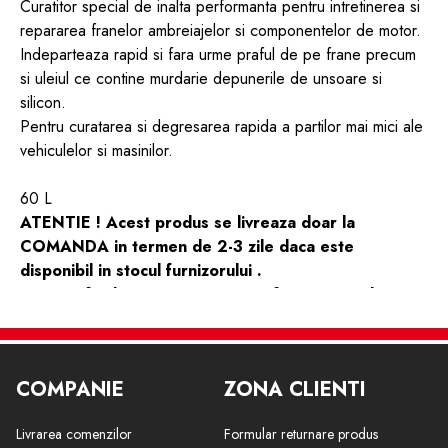
Curatitor special de inalta performanta pentru intretinerea si
repararea franelor ambreiajelor si componentelor de motor.
Indeparteaza rapid si fara urme praful de pe frane precum
si uleiul ce contine murdarie depunerile de unsoare si
silicon.
Pentru curatarea si degresarea rapida a partilor mai mici ale
vehiculelor si masinilor.
60 L
ATENTIE ! Acest produs se livreaza doar la
COMANDA in termen de 2-3 zile daca este
disponibil in stocul furnizorului .
Dupa finalizarea comenzii veti fi contactat de
catre un reprezentat de vanzari bestautovest care
va va comunica informatii detaliate despre
disponibilitate si livrare .
COMPANIE
ZONA CLIENTI
Livrarea comenzilor
Formular returnare produs