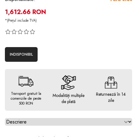
1,612.66 RON
*(Prețul include TVA)
INDISPONIBIL
Transport gratuit la
Returnează în 14
Modalități multiple
comenzile de peste
zile
de plată
500 RON
Alegeti tab