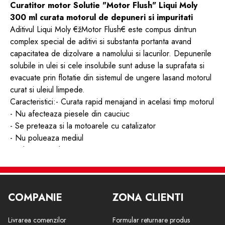
Curatitor motor Solutie "Motor Flush" Liqui Moly
300 ml curata motorul de depuneri si impuritati
Aditivul Liqui Moly €žMotor Flush€ este compus dintrun
complex special de aditivi si substanta portanta avand
capacitatea de dizolvare a namolului si lacurilor. Depunerile
solubile in ulei si cele insolubile sunt aduse la suprafata si
evacuate prin flotatie din sistemul de ungere lasand motorul
curat si uleiul limpede.
Caracteristici:- Curata rapid menajand in acelasi timp motorul
- Nu afecteaza piesele din cauciuc
- Se preteaza si la motoarele cu catalizator
- Nu polueaza mediul
- Utilizare simpla
Date tehnice:Culoare : maro
Baza : aditiv concentrata/substanta portanta
Densitate la 20°C : 0 81-0 85 g/ml
COMPANIE
ZONA CLIENTI
Punct de aprindere : VbF AIII
Domenii de utilizare:Pentru curatarea si spalarea sistemelor
Livrarea comenzilor
Formular returnare produs
de ungere ale motoarelor pe benzina si motorina. Utilizarea