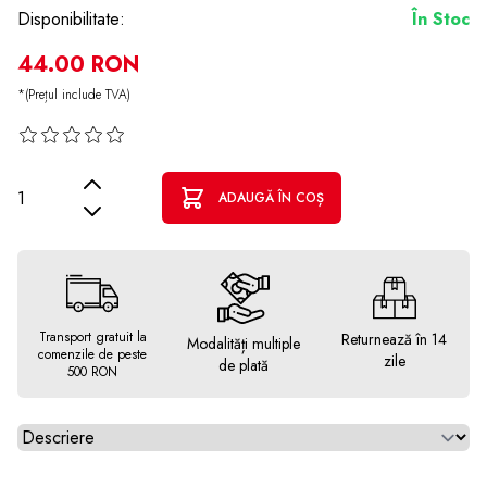
Disponibilitate:
În Stoc
44.00 RON
*(Prețul include TVA)
Cantitate
ADAUGĂ ÎN COȘ
Transport gratuit la
Returnează în 14
Modalități multiple
comenzile de peste
zile
de plată
500 RON
Alegeti tab