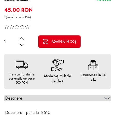
45.00 RON
*(Prețul include TVA)
Cantitate
ADAUGĂ ÎN COȘ
Transport gratuit la
Returnează în 14
Modalități multiple
comenzile de peste
zile
de plată
500 RON
Alegeti tab
Descriere : pana la -35°C