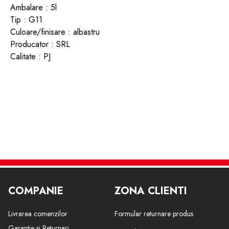
Ambalare : 5l
Tip : G11
Culoare/finisare : albastru
Producator : SRL
Calitate : PJ
COMPANIE
ZONA CLIENTI
Livrarea comenzilor
Formular returnare produs
Garantie si Returnari