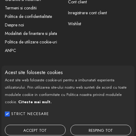
Cont client
Termeni si conditii
Inregistrare cont client
Politica de confidentialitate
Wishlist
Despre noi
Modalitati de finantare si plata
Politica de utilizare cookie-uri
ANPC
CONTACT
SOCIAL
Acest site foloseste cookies
Acest site web foloseste cookie-uri pentru a imbunatati experienta
Call Center: 0377 100 941
utilizatorului. Prin utilizarea site-ului nostru web sunteti de acord cu toate
Program de lucru: Luni-Vineri
modulele cookie in conformitate cu Politica noastra privind modulele
08:00 - 18:00
cookie.
Citeste mai mult.
Email: contact@bestautovest.ro
STRICT NECESARE
Copyright © 2022 E-AUTOPARTS EUROPA
SRL CUI: 32372789, Reg.Com.:
ACCEPT TOT
RESPING TOT
J02/1129/2013