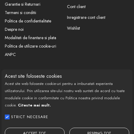
Garantie si Returnari
Cont client
Termeni si conditii
Inregistrare cont client
Politica de confidentialitate
Wishlist
Despre noi
Modalitati de finantare si plata
Politica de utilizare cookie-uri
ANPC
CONTACT
SOCIAL
Acest site foloseste cookies
Acest site web foloseste cookie-uri pentru a imbunatati experienta
Call Center: 0377 100 941
utilizatorului. Prin utilizarea site-ului nostru web sunteti de acord cu toate
Program de lucru: Luni-Vineri
modulele cookie in conformitate cu Politica noastra privind modulele
08:00 - 18:00
cookie.
Citeste mai mult.
Email: contact@bestautovest.ro
STRICT NECESARE
Copyright © 2022 E-AUTOPARTS EUROPA
SRL CUI: 32372789, Reg.Com.:
ACCEPT TOT
RESPING TOT