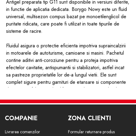
Antigel preparata tip G11 sunt disponibile in versiuni diferite,
in functie de aplicatia dedicata. Borygo Nowy este un fluid
universal, multisezon compus bazat pe monoetilenglicol de
puritate ridicata, care poate fi utilizat in toate tipurile de
sisteme de racire.
Fluidul asigura o protectie eficienta impotriva supraincalzirii
in motoarele de autoturisme, camioane si masini. Pachetul
contine aditivi anti-coroziune pentru a proteja impotriva
efectelor cavitatie, antispumantii si stabilizatori, astfel incat
sa pastreze proprietatile lor de-a lungul vietii. Ele sunt
complet sigure pentru garnituri de etansare si componente
de motoare fabricate din diferite metale si materiale plastice.
Producator : BORYSZEW
COMPANIE
ZONA CLIENTI
Cod producator : BORYGO NEW 5L
Livrarea comenzilor
Formular returnare produs