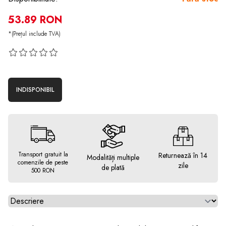
53.89 RON
*(Prețul include TVA)
INDISPONIBIL
Transport gratuit la
Returnează în 14
Modalități multiple
comenzile de peste
zile
de plată
500 RON
Alegeti tab