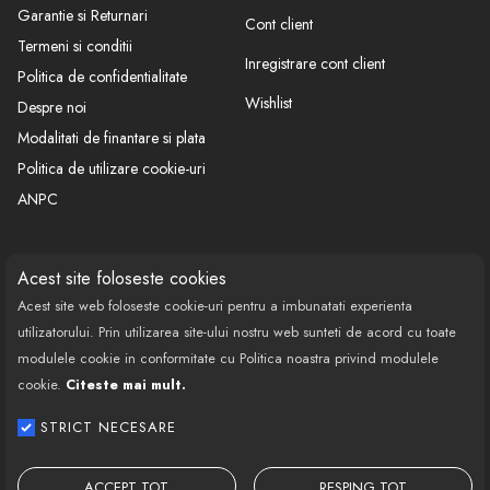
Garantie si Returnari
Cont client
Termeni si conditii
Inregistrare cont client
Politica de confidentialitate
Wishlist
Despre noi
Modalitati de finantare si plata
Politica de utilizare cookie-uri
ANPC
CONTACT
SOCIAL
Acest site foloseste cookies
Acest site web foloseste cookie-uri pentru a imbunatati experienta
Call Center: 0377 100 941
utilizatorului. Prin utilizarea site-ului nostru web sunteti de acord cu toate
Program de lucru: Luni-Vineri
modulele cookie in conformitate cu Politica noastra privind modulele
08:00 - 18:00
cookie.
Citeste mai mult.
Email: contact@bestautovest.ro
STRICT NECESARE
Copyright © 2022 E-AUTOPARTS EUROPA
SRL CUI: 32372789, Reg.Com.:
ACCEPT TOT
RESPING TOT