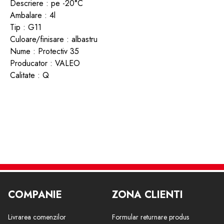
Descriere : pe -20°C
Ambalare : 4l
Tip : G11
Culoare/finisare : albastru
Nume : Protectiv 35
Producator : VALEO
Calitate : Q
COMPANIE
ZONA CLIENTI
Livrarea comenzilor
Formular returnare produs