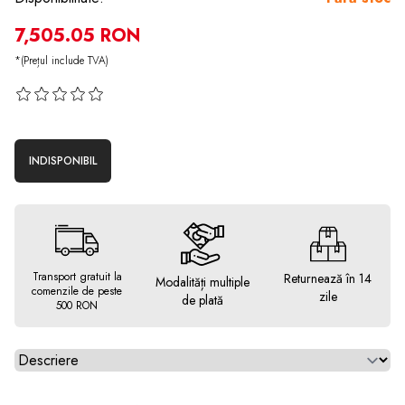
7,505.05 RON
*(Prețul include TVA)
INDISPONIBIL
Transport gratuit la
Returnează în 14
Modalități multiple
comenzile de peste
zile
de plată
500 RON
Alegeti tab