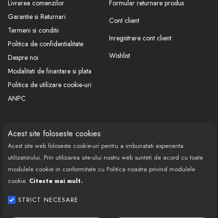
Livrarea comenzilor
Formular returnare produs
Garantie si Returnari
Cont client
Termeni si conditii
Inregistrare cont client
Politica de confidentialitate
Wishlist
Despre noi
Modalitati de finantare si plata
Politica de utilizare cookie-uri
ANPC
CONTACT
SOCIAL
Acest site foloseste cookies
Acest site web foloseste cookie-uri pentru a imbunatati experienta
Call Center: 0377 100 941
utilizatorului. Prin utilizarea site-ului nostru web sunteti de acord cu toate
Program de lucru: Luni-Vineri
modulele cookie in conformitate cu Politica noastra privind modulele
08:00 - 18:00
cookie.
Citeste mai mult.
Email: contact@bestautovest.ro
STRICT NECESARE
Copyright © 2022 E-AUTOPARTS EUROPA