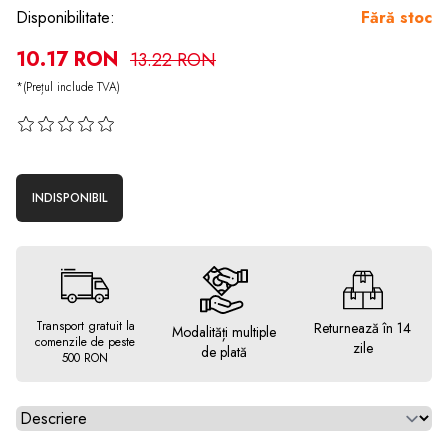
Disponibilitate:
Fără stoc
10.17 RON
13.22 RON
*(Prețul include TVA)
INDISPONIBIL
Transport gratuit la
Returnează în 14
Modalități multiple
comenzile de peste
zile
de plată
500 RON
Alegeti tab