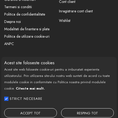
Cont client
Termeni si conditii
Inregistrare cont client
- nu dauneaza mediului inconjurator;
Politica de confidentialitate
Wishlist
Despre noi
Modalitati de finantare si plata
Politica de utilizare cookie-uri
Domeniul de aplicare:
ANPC
Se adauga in benzina.
CONTACT
SOCIAL
Acest site foloseste cookies
Mod de utilizare:
Acest site web foloseste cookie-uri pentru a imbunatati experienta
Call Center: 0377 100 941
Se adauga 25 ml aditiv la 5L carburant.
utilizatorului. Prin utilizarea site-ului nostru web sunteti de acord cu toate
Program de lucru: Luni-Vineri
modulele cookie in conformitate cu Politica noastra privind modulele
08:00 - 18:00
cookie.
Citeste mai mult.
Email: contact@bestautovest.ro
STRICT NECESARE
Copyright © 2022 E-AUTOPARTS EUROPA
SRL CUI: 32372789, Reg.Com.:
ACCEPT TOT
RESPING TOT
J02/1129/2013