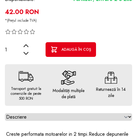
42.00 RON
*(Prețul include TVA)
Cantitate
ADAUGĂ ÎN COȘ
Transport gratuit la
Returnează în 14
Modalități multiple
comenzile de peste
zile
de plată
500 RON
Alegeti tab
Creste performata motoarelor in 2 timpi.Reduce depunerile