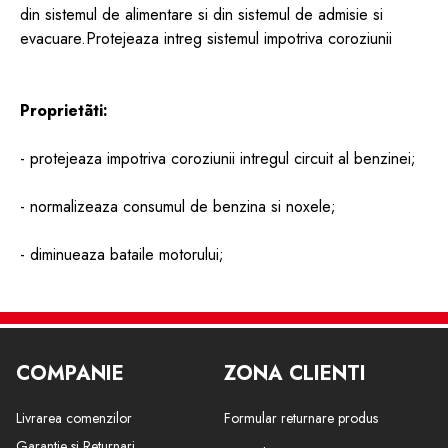
din sistemul de alimentare si din sistemul de admisie si
evacuare.Protejeaza intreg sistemul impotriva coroziunii
Proprietãti:
- protejeaza impotriva coroziunii intregul circuit al benzinei;
- normalizeaza consumul de benzina si noxele;
- diminueaza bataile motorului;
- descompune rezidurile de pe supape si din camera de
ardere;
COMPANIE
ZONA CLIENTI
- mareste economicitatea, siguranta in exploatare si
performantele motorului;
Livrarea comenzilor
Formular returnare produs
- testat la motoarele cu catalizator;
Garantie si Returnari