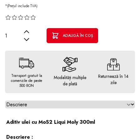
*(Prețul include TVA)
Cantitate
ADAUGĂ ÎN COȘ
Transport gratuit la
Returnează în 14
Modalități multiple
comenzile de peste
zile
de plată
500 RON
Alegeti tab
Aditiv ulei cu MoS2 Liqui Moly 300ml
Descriere :