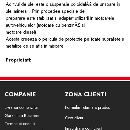
Aditivul de ulei este o suspensie coloidalÃ£ de unsoare in
ulei mineral . Prin procedee speciale de
preparare este stabilizat si adaptat utilizarii in motoarele
autovehiculelor (motoare cu benzinÃ£ si
motoare diesel).
Acesta creeaza o pelicula de protectie pe toate suprafetele
metalice ce se afla in miscare.
Proprietati:
- poate fi amestecat cu toate uleiurile de motor din comert
- este stabil la solicitari permanente termice si dinamice mari
- nu se sedimenteaza utilizabil cu sistemele de filtrare
uzuale
COMPANIE
ZONA CLIENTI
- reduce frecarile si uzura la rodaj si in exploatare
- asigura o comportare bunÃ£ la o ungere insuficienta
Livrarea comenzilor
Formular returnare produs
- reduce consumul de ulei si de carburant
- mareste functionarea silentioasa fiabilitatea si
Garantie si Returnari
Cont client
economicitatea motoarelor
Termeni si conditii
Inregistrare cont client
- verificat la motoarele turbo si cu catalizator