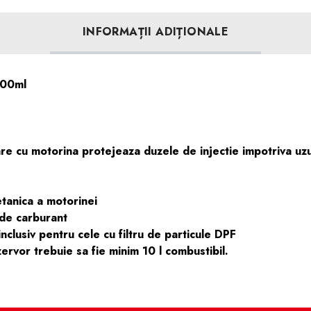
INFORMAȚII ADIȚIONALE
300ml
re cu motorina protejeaza duzele de injectie impotriva uzur
etanica a motorinei
de carburant
inclusiv pentru cele cu filtru de particule DPF
ervor trebuie sa fie minim 10 l combustibil.