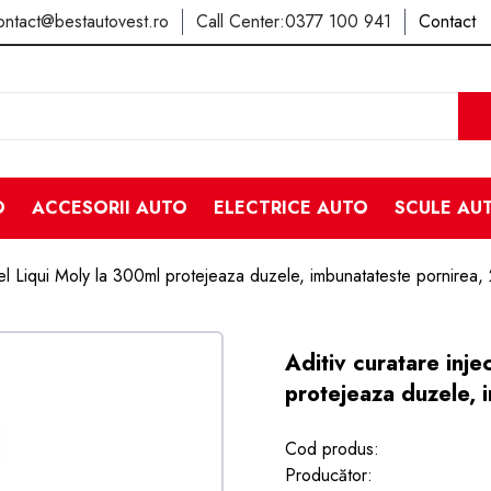
ontact@bestautovest.ro
Call Center:
0377 100 941
Contact
O
ACCESORII AUTO
ELECTRICE AUTO
SCULE AU
sel Liqui Moly la 300ml protejeaza duzele, imbunatateste pornirea
Aditiv curatare inje
protejeaza duzele, 
Cod produs:
Producător: