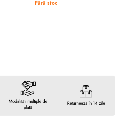
Fără stoc
Modalități multiple de
Returnează în 14 zile
plată