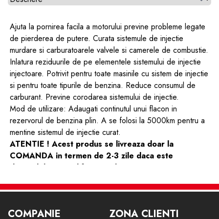
Ajuta la pornirea facila a motorului previne probleme legate
de pierderea de putere. Curata sistemule de injectie
murdare si carburatoarele valvele si camerele de combustie.
Inlatura reziduurile de pe elementele sistemului de injectie
injectoare. Potrivit pentru toate masinile cu sistem de injectie
si pentru toate tipurile de benzina. Reduce consumul de
carburant. Previne corodarea sistemului de injectie.
Mod de utilizare: Adaugati continutul unui flacon in
rezervorul de benzina plin. A se folosi la 5000km pentru a
mentine sistemul de injectie curat.
ATENTIE ! Acest produs se livreaza doar la
COMANDA in termen de 2-3 zile daca este
disponibil in stocul furnizorului .
Dupa finalizarea comenzii veti fi contactat de
catre un reprezentat de vanzari bestautovest care
va va comunica informatii detaliate despre
COMPANIE
ZONA CLIENTI
disponibilitate si livrare .