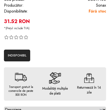
Producător:
Sonax
Disponibilitate:
Fără stoc
31.52 RON
*(Prețul include TVA)
INDISPONIBIL
Transport gratuit la
Returnează în 14
Modalități multiple
comenzile de peste
zile
de plată
500 RON
Alegeti tab