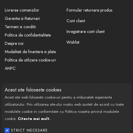
Livrarea comenzilor
Formular returnare produs
Garantie si Returnari
Cont client
Termeni si conditii
Inregistrare cont client
Politica de confidentialitate
Wishlist
Despre noi
Modalitati de finantare si plata
Politica de utilizare cookie-uri
ANPC
CONTACT
SOCIAL
Acest site foloseste cookies
Acest site web foloseste cookie-uri pentru a imbunatati experienta
Call Center: 0377 100 941
utilizatorului. Prin utilizarea site-ului nostru web sunteti de acord cu toate
Program de lucru: Luni-Vineri
modulele cookie in conformitate cu Politica noastra privind modulele
08:00 - 18:00
cookie.
Citeste mai mult.
Email: contact@bestautovest.ro
STRICT NECESARE