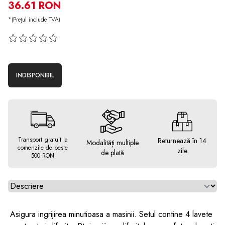
36.61 RON
*(Prețul include TVA)
INDISPONIBIL
Transport gratuit la
Returnează în 14
Modalități multiple
comenzile de peste
zile
de plată
500 RON
Alegeti tab
Asigura ingrijirea minutioasa a masinii. Setul contine 4 lavete