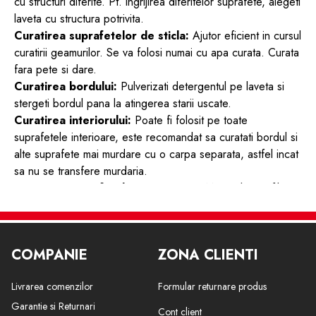
cu structuri diferite. Pt. ingrijirea diferitelor suprafete, alegeti
laveta cu structura potrivita.
Curatirea suprafetelor de sticla:
Ajutor eficient in cursul
curatirii geamurilor. Se va folosi numai cu apa curata. Curata
fara pete si dare.
Curatirea bordului:
Pulverizati detergentul pe laveta si
stergeti bordul pana la atingerea starii uscate.
Curatirea interiorului:
Poate fi folosit pe toate
suprafetele interioare, este recomandat sa curatati bordul si
alte suprafete mai murdare cu o carpa separata, astfel incat
sa nu se transfere murdaria.
Curatirea suprafetelor exterioare:
Material microfibra
cu o absorbtie excelenta.
Lavetele pot fi folosite si spalate de mai multe ori.
Dimensiuni: 40 x 30 cm
COMPANIE
ZONA CLIENTI
Continutul pachetului: 4 buc. lavete
Se poate folosi cu detergenti: Da
Livrarea comenzilor
Formular returnare produs
Lavabil: Da, la 30 °C
Material: 80% poliester + 20% nylon
Garantie si Returnari
Cont client