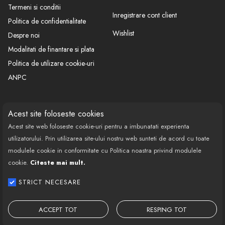
Termeni si conditii
Inregistrare cont client
Politica de confidentialitate
Wishlist
Despre noi
Modalitati de finantare si plata
Politica de utilizare cookie-uri
ANPC
CONTACT
SOCIAL
Acest site foloseste cookies
Acest site web foloseste cookie-uri pentru a imbunatati experienta
Call Center: 0377 100 941
utilizatorului. Prin utilizarea site-ului nostru web sunteti de acord cu toate
Program de lucru: Luni-Vineri
modulele cookie in conformitate cu Politica noastra privind modulele
08:00 - 18:00
cookie.
Citeste mai mult.
Email: contact@bestautovest.ro
STRICT NECESARE
Copyright © 2022 E-AUTOPARTS EUROPA
SRL CUI: 32372789, Reg.Com.:
ACCEPT TOT
RESPING TOT
J02/1129/2013