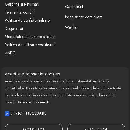
Garantie si Returnari
Cont client
Termeni si conditii
Inregistrare cont client
Politica de confidentialitate
Wishlist
Despre noi
Modalitati de finantare si plata
Politica de utilizare cookie-uri
ANPC
CONTACT
SOCIAL
Acest site foloseste cookies
Acest site web foloseste cookie-uri pentru a imbunatati experienta
Call Center: 0377 100 941
utilizatorului. Prin utilizarea site-ului nostru web sunteti de acord cu toate
Program de lucru: Luni-Vineri
modulele cookie in conformitate cu Politica noastra privind modulele
08:00 - 18:00
cookie.
Citeste mai mult.
Email: contact@bestautovest.ro
STRICT NECESARE
Copyright © 2022 E-AUTOPARTS EUROPA
SRL CUI: 32372789, Reg.Com.:
ACCEPT TOT
RESPING TOT