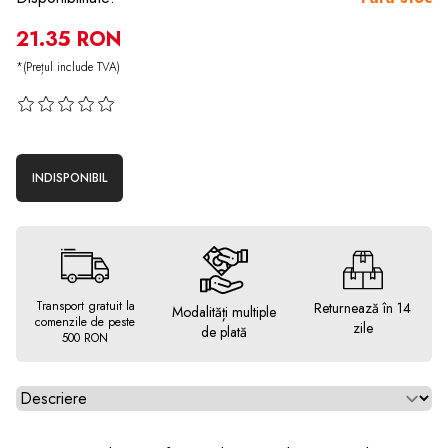
21.35 RON
*(Prețul include TVA)
INDISPONIBIL
Transport gratuit la
Returnează în 14
Modalități multiple
comenzile de peste
zile
de plată
500 RON
Alegeti tab