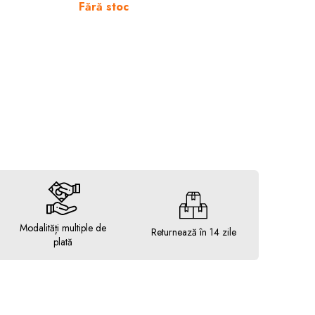
Fără stoc
Modalități multiple de
Returnează în 14 zile
plată