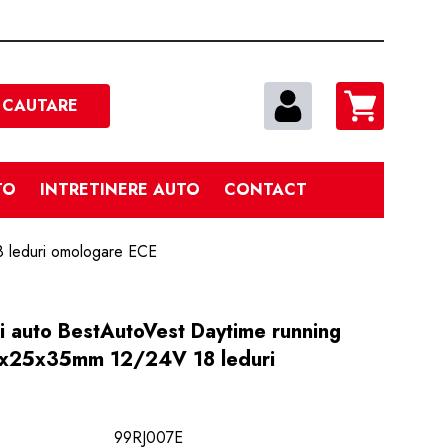
Cautare
CAUTARE
TO
INTRETINERE AUTO
CONTACT
8 leduri omologare ECE
zi auto BestAutoVest Daytime running
00x25x35mm 12/24V 18 leduri
99RJ007E