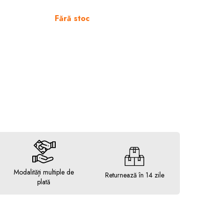
Fără stoc
Modalități multiple de
Returnează în 14 zile
plată