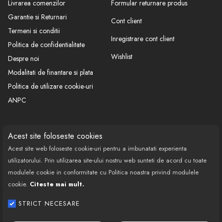
Livrarea comenzilor
Formular returnare produs
Garantie si Returnari
Cont client
Termeni si conditii
Inregistrare cont client
Politica de confidentialitate
Wishlist
Despre noi
Modalitati de finantare si plata
Politica de utilizare cookie-uri
ANPC
CONTACT
SOCIAL
Acest site foloseste cookies
Acest site web foloseste cookie-uri pentru a imbunatati experienta
Call Center: 0377 100 941
utilizatorului. Prin utilizarea site-ului nostru web sunteti de acord cu toate
Program de lucru: Luni-Vineri
modulele cookie in conformitate cu Politica noastra privind modulele
08:00 - 18:00
cookie.
Citeste mai mult.
Email: contact@bestautovest.ro
STRICT NECESARE
Copyright © 2022 E-AUTOPARTS EUROPA