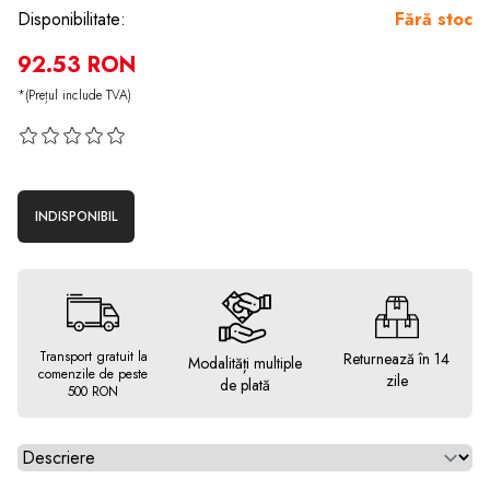
Disponibilitate:
Fără stoc
92.53 RON
*(Prețul include TVA)
INDISPONIBIL
Transport gratuit la
Returnează în 14
Modalități multiple
comenzile de peste
zile
de plată
500 RON
Alegeti tab